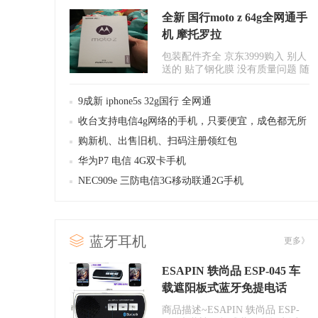
全新 国行moto z 64g全网通手
机 摩托罗拉
包装配件齐全 京东3999购入 别人
送的 贴了钢化膜 没有质量问题 随
便测试 双卡 全网4..
9成新 iphone5s 32g国行 全网通
收台支持电信4g网络的手机，只要便宜，成色都无所
谓
购新机、出售旧机、扫码注册领红包
华为P7 电信 4G双卡手机
NEC909e 三防电信3G移动联通2G手机
蓝牙耳机
更多》
ESAPIN 轶尚品 ESP-045 车
载遮阳板式蓝牙免提电话
商品描述~ESAPIN 轶尚品 ESP-