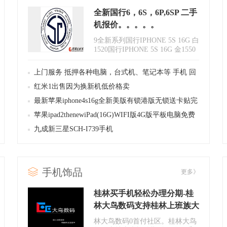
全新国行6，6S，6P,6SP 二手
机报价。。。。。
9全新系列国行IPHONE 5S 16G 白
1520国行IPHONE 5S 16G 金1550
国行IPHONE 6 16G 白23..
上门服务 抵押各种电脑，台式机、笔记本等 手机 回
收!
红米1出售因为换新机低价格卖
最新苹果iphone4s16g全新美版有锁港版无锁送卡贴完
美越狱支持信用卡消费
苹果ipad2thenewiPad(16G)WIFI版4G版平板电脑免费
越狱支持信用卡支付
九成新三星SCH-I739手机
手机饰品
更多》
桂林买手机轻松办理分期-桂
林大鸟数码支持桂林上班族大
学生分期购买各种款式手机
林大鸟数码0首付社区。桂林大鸟