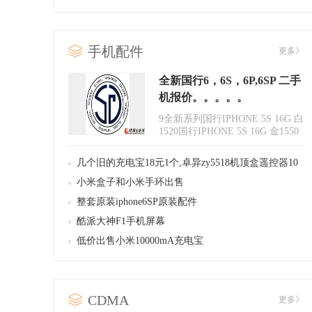
手机配件
更多》
全新国行6，6S，6P,6SP 二手
机报价。。。。。
9全新系列国行IPHONE 5S 16G 白
1520国行IPHONE 5S 16G 金1550
国行IPHONE 6 16G 白23..
几个旧的充电宝18元1个,卓异zy5518机顶盒遥控器10
元
小米盒子和小米手环出售
整套原装iphone6SP原装配件
酷派大神F1手机屏幕
低价出售小米10000mA充电宝
CDMA
更多》