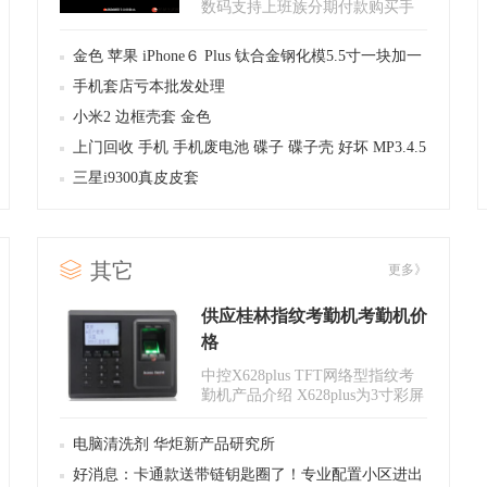
数码支持上班族分期付款购买手
机桂林大鸟数码0首付购机，只有
你..
金色 苹果 iPhone６ Plus 钛合金钢化模5.5寸一块加一
个金色６plus边框
手机套店亏本批发处理
小米2 边框壳套 金色
上门回收 手机 手机废电池 碟子 碟子壳 好坏 MP3.4.5
三星i9300真皮皮套
其它
更多》
供应桂林指纹考勤机考勤机价
格
中控X628plus TFT网络型指纹考
勤机产品介绍 X628plus为3寸彩屏
带触摸按键、网络型高性能混合..
电脑清洗剂 华炬新产品研究所
好消息：卡通款送带链钥匙圈了！专业配置小区进出