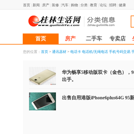
首页
|
新闻
|
房产
|
装修
|
汽车
|
购物
|
分类
|
教育
|
论坛
|
招聘
|
健康
首页
房产
二手车
专卖店
您的位置：
首页
>
通讯器材
>
电话卡
电话机/无绳电话
手机号码交易
华为畅享5移动版双卡（金色），9
出手。
出售自用港版iPhone6plus64G 95