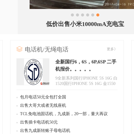
1
2
3
4
5
6
低价出售小米10000mA充电宝
电话机/无绳电话
更多》
全新国行6，6S，6P,6SP 二手
机报价。。。。。
9全新系列国行IPHONE 5S 16G 白
1520国行IPHONE 5S 16G 金1550
国行IPHONE 6 16G 白23..
包月电话50元全包打全国
出售大哥大或者无线座机
TCL免电池固话机，九成新，20一部，量大再议
出售插卡电话机50元
出售九成新转账子母电话机