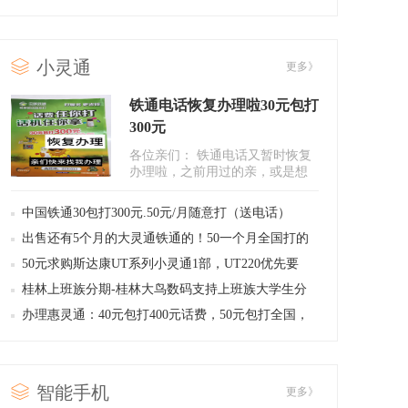
小灵通
更多》
铁通电话恢复办理啦30元包打
300元
各位亲们： 铁通电话又暂时恢复
办理啦，之前用过的亲，或是想
办的亲，可以电话联系我..
中国铁通30包打300元.50元/月随意打（送电话）
出售还有5个月的大灵通铁通的！50一个月全国打的
那种！
50元求购斯达康UT系列小灵通1部，UT220优先要
桂林上班族分期-桂林大鸟数码支持上班族大学生分
期购买港版iPhone6
办理惠灵通：40元包打400元话费，50元包打全国，
市话.长途无限打，加装光纤网线更优惠
智能手机
更多》