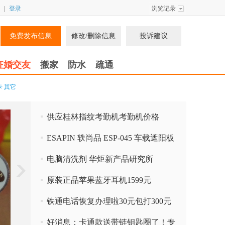
|
登录
浏览记录
免费发布信息
修改/删除信息
投诉建议
征婚交友
搬家
防水
疏通
卡
其它
供应桂林指纹考勤机考勤机价格
ESAPIN 轶尚品 ESP-045 车载遮阳板
式蓝牙免提电话
电脑清洗剂 华炬新产品研究所
原装正品苹果蓝牙耳机1599元
铁通电话恢复办理啦30元包打300元
好消息：卡通款送带链钥匙圈了！专