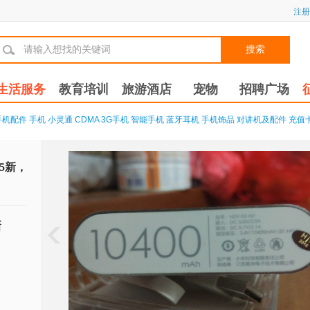
注册
搜索
生活服务
教育培训
旅游酒店
宠物
招聘广场
手机配件
手机
小灵通
CDMA
3G手机
智能手机
蓝牙耳机
手机饰品
对讲机及配件
充值
5新，
新