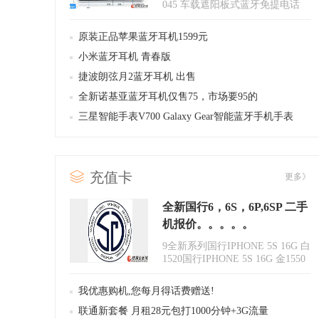
045 车载遮阳板式蓝牙免提电话
【产品名称】轶尚品车载FM发射
器..
原装正品苹果蓝牙耳机1599元
小米蓝牙耳机 青春版
捷波朗弦月2蓝牙耳机 出售
全新诺基亚蓝牙耳机仅售75，市场要95的
三星智能手表V700 Galaxy Gear智能蓝牙手机手表
充值卡
更多》
全新国行6，6S，6P,6SP 二手
机报价。。。。。
9全新系列国行IPHONE 5S 16G 白
1520国行IPHONE 5S 16G 金1550
国行IPHONE 6 16G 白23..
我优惠购机,您每月得话费赠送!
联通新套餐 月租28元包打1000分钟+3G流量