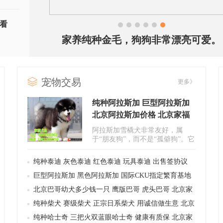
看
1
2
3
4
5
6
家养纯种金毛，狗狗非常漂亮可爱。
宠物交易
更多》
纯种阿拉斯加 巨型阿拉斯加
北京阿拉斯加价格 北京家福
犬业直销
阿拉斯加雪橇犬非常友好，属
于“朋友狗”，而不是“孤僻狗”。它
是忠诚、深情的伙伴，给人的印..
纯种泰迪 灰色泰迪 红色泰迪 玩具泰迪 出售签协议
全国免运费
巨型阿拉斯加 黑色阿拉斯加 国际CKU指定繁育基地
可全国包运
北京巴哥幼犬多少钱一只 鹰版巴哥 虎头巴哥 北京家
福犬业直销
纯种柴犬 赛级柴犬 正宗日系柴犬 用诚信做生意 北京
家福犬业
纯种哈士奇 三把火双蓝眼哈士奇 健康有质保 北京家