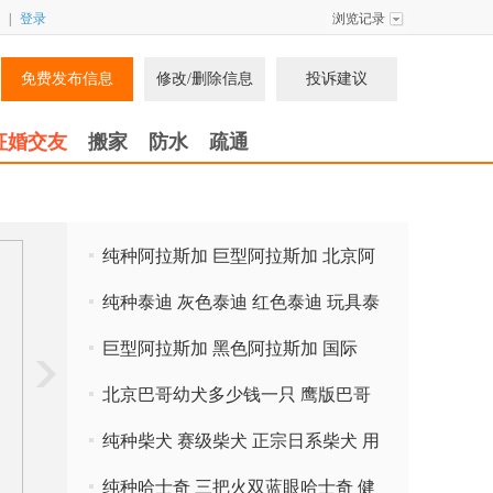
|
登录
浏览记录
免费发布信息
修改/删除信息
投诉建议
征婚交友
搬家
防水
疏通
纯种阿拉斯加 巨型阿拉斯加 北京阿
拉斯加价格 北京家福犬业直销
纯种泰迪 灰色泰迪 红色泰迪 玩具泰
迪 出售签协议 全国免运费
巨型阿拉斯加 黑色阿拉斯加 国际
CKU指定繁育基地 可全国包运
北京巴哥幼犬多少钱一只 鹰版巴哥
虎头巴哥 北京家福犬业直销
纯种柴犬 赛级柴犬 正宗日系柴犬 用
诚信做生意 北京家福犬业
纯种哈士奇 三把火双蓝眼哈士奇 健