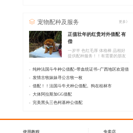
格“” - 1元
宠物配种及服务
更多》
正值壮年的红贵对外借配 有
偿
一岁半 色红毛厚 体格棒 品相好
提供配种服务！！有需要的朋友
请联系电话15507831960刘姐..
纯种法国斗牛种公借配~带血统证书~广西地区欢迎借
配。
发情古牧妹妹寻公古牧一枚
借配！！法国斗牛犬种公借配。狗在桂林市
大体阿拉斯加GG借配
完美黑头三色柯基种公借配
使用教程
专卖店