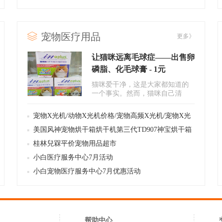
福犬业直销
宠物医疗用品
更多》
让猫咪远离毛球症——出售卵
磷脂、化毛球膏 - 1元
猫咪爱干净，这是大家都知道的
一个事实。然而，猫咪自己清
理，会吞入不少的毛发，易..
宠物X光机/动物X光机价格/宠物高频X光机/宠物X光
机厂商 - 68000元
美国风神宠物烘干箱烘干机第三代TD907神宝烘干箱
10300元
桂林兒槑平价宠物用品超市
小白医疗服务中心7月活动
小白宠物医疗服务中心7月优惠活动
帮助中心