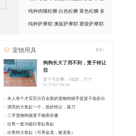
康有质保 北京家福犬业直销
纯种肉嘴松狮 白色松狮 黄色松狮 多
窝可选 北京家福犬业直销
纯种萨摩耶 澳版萨摩耶 赛级萨摩耶
保健康三个月 北京家福犬业
宠物用具
更多》
狗狗长大了用不到，笼子转让
拉
笼子可折叠，9成新，尺寸
61.5*42*50CM
本人有个才买百分百全新的宠物狗猫手提篮子低价出
售，70元，可以装下15斤内狗猫~
漂亮的大鱼缸一个，低价转让，接刀
二手宠物狗猫笼子物美价廉
出售一套30超白草缸鱼缸
出售特大鱼缸（可养金龙，银龙鱼）