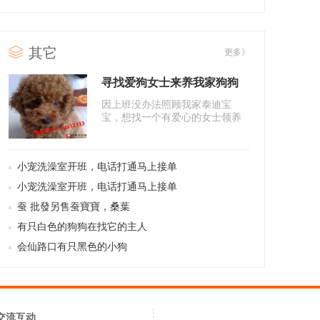
其它
更多》
寻找爱狗女士来养我家狗狗
因上班没办法照顾我家泰迪宝
宝，想找一个有爱心的女士领养
我爱狗狗，狗狗3个月，健康活
泼。上..
小宠洗澡室开班，电话打通马上接单
小宠洗澡室开班，电话打通马上接单
蚕 批發另售蚕寶寶，桑葉
有只白色的狗狗在找它的主人
会仙路口有只黑色的小狗
交流互动