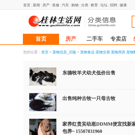
首页
|
新闻
|
房产
|
装修
|
汽车
|
购物
|
分类
|
教育
|
论坛
|
招聘
|
健康
首页
房产
二手车
专卖店
您的位置：
首页
>
宠物信息_旧版
>
宠物食品
宠物交易
宠物用具
宠物
东德牧羊犬幼犬低价出售
出售纯种古牧一只母古牧
家养红贵宾幼崽DDMM便宜找新家
包养~ 15507831960