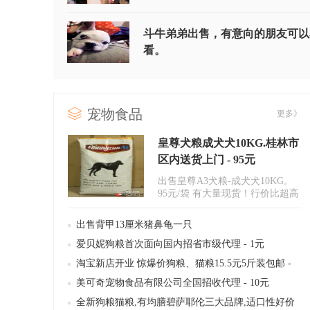
斗牛弟弟出售，有意向的朋友可以
看。
宠物食品
更多》
皇尊犬粮成犬犬10KG.桂林市
区内送货上门 - 95元
出售皇尊A3犬粮-成犬犬10KG。
95元/袋 有大量现货！行价比超高
保证质量！超低价格袭击桂林！
《..
出售背甲13厘米猪鼻龟一只
爱贝妮狗粮首次面向国内招省市级代理 - 1元
淘宝新店开业 惊爆价狗粮、猫粮15.5元5斤装包邮 -
16元
美可奇宠物食品有限公司全国招收代理 - 10元
全新狗粮猫粮,有均膳碧萨耶伦三大品牌,适口性好价