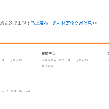
想在这里出现！
马上发布一条桂林宠物交易信息>>
帮助中心
一览
专卖店介绍
入驻专卖店
资费一览
专卖店介绍
合作条款
om All Rights Reserved