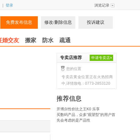
|
登录
浏览记录
免费发布信息
修改/删除信息
投诉建议
征婚交友
搬家
防水
疏通
专卖店推荐
申请专卖店
您的位置
专卖店黄金位置正在火热招商
中,详情致电：0773-2853120
推荐信息
开博尔性价比之王K0 乐享
买数码产品，众多“观望型”的用户首
先会考虑的是产品性