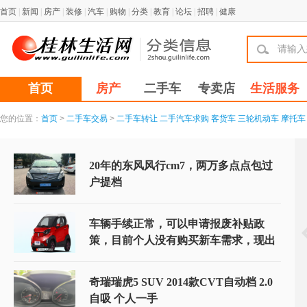
首页
|
新闻
|
房产
|
装修
|
汽车
|
购物
|
分类
|
教育
|
论坛
|
招聘
|
健康
首页
房产
二手车
专卖店
生活服务
您的位置：
首页
>
二手车交易
>
二手车转让
二手汽车求购
客货车
三轮机动车
摩托车
20年的东风风行cm7，两万多点点包过
户提档
车辆手续正常，可以申请报废补贴政
策，目前个人没有购买新车需求，现出
一套置换补贴手
奇瑞瑞虎5 SUV 2014款CVT自动档 2.0
自吸 个人一手