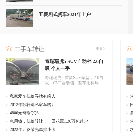
五菱厢式货车2021年上户
低价转让，全进口酷派跑车，全款1万
多！
二手车转让
更多》
奇瑞瑞虎5 SUV自动档 2.0自
2014年奥迪A6L2.0T
吸 个人一手
奇瑞瑞虎5 首款SUV车型，2.0自
吸，CVT自动档，整车用料厚
实，质量可靠，里程6万公里..
个人一手车日产启辰D 50转让
私家爱车低价寻找有缘人
2012年款轩逸私家车转让
4800元奇瑞QQ3
个人转让四驱2.5精品马自达CX5
急用钱，低价转让，丰田花冠1.36万包过户！
2022年五菱荣光单排小卡