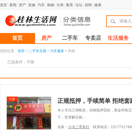
首页
|
新闻
|
房产
|
装修
|
汽车
|
购物
|
分类
|
教育
|
论坛
|
招聘
|
健康
首页
房产
二手车
专卖店
生活服务
您的位置：
首页
>
二手车交易
>
汽车服务
> 列表
已选条件：
不限
VIP
正规抵押，手续简单 拒绝套路 1
本人专注江湖救急，实物抵押贷款，黄金和珠宝
下，垫资解压都...
卖家：
小卡二手车行
联系电话：1517731748