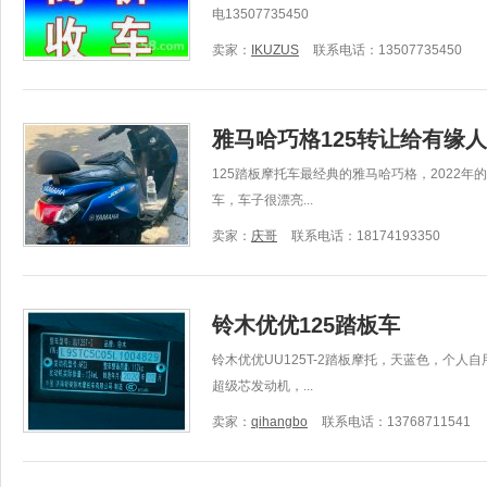
电13507735450
卖家：
IKUZUS
联系电话：13507735450
雅马哈巧格125转让给有缘人
125踏板摩托车最经典的雅马哈巧格，2022
车，车子很漂亮...
卖家：
庆哥
联系电话：18174193350
铃木优优125踏板车
铃木优优UU125T-2踏板摩托，天蓝色，个人
超级芯发动机，...
卖家：
qihangbo
联系电话：13768711541