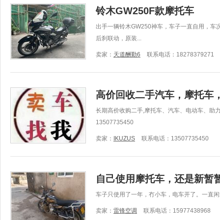
铃木GW250F款摩托车
出手一辆铃木GW250神车，车子一直自用，车
后刹联动，原装...
卖家：
天道酬勤6
联系电话：18278379271
高价回收二手汽车，摩托车
长期高价收购二手,摩托车、汽车、电动车、助
13507735450
卖家：
IKUZUS
联系电话：13507735450
自己使用摩托车，还是新暂
车子只使用了一年，冇小车，电车开了。一直闲
卖家：
雷锋空调
联系电话：15977438968