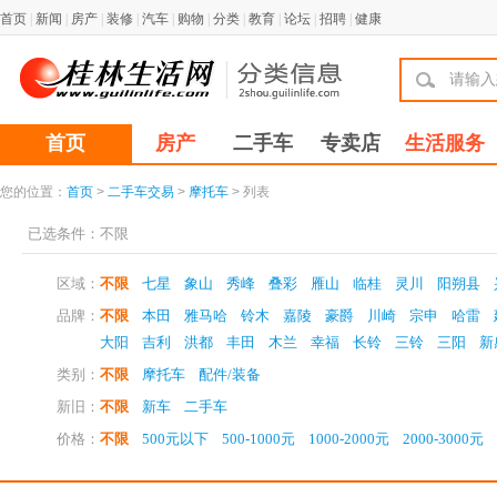
首页
|
新闻
|
房产
|
装修
|
汽车
|
购物
|
分类
|
教育
|
论坛
|
招聘
|
健康
首页
房产
二手车
专卖店
生活服务
您的位置：
首页
>
二手车交易
>
摩托车
> 列表
已选条件：
不限
区域：
不限
七星
象山
秀峰
叠彩
雁山
临桂
灵川
阳朔县
品牌：
不限
本田
雅马哈
铃木
嘉陵
豪爵
川崎
宗申
哈雷
大阳
吉利
洪都
丰田
木兰
幸福
长铃
三铃
三阳
新
类别：
不限
摩托车
配件/装备
新旧：
不限
新车
二手车
价格：
不限
500元以下
500-1000元
1000-2000元
2000-3000元