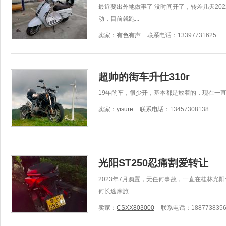
最近要出外地做事了 没时间开了，转差几天202
动，目前就跑...
卖家：
有色有声
联系电话：13397731625
超帅的街车升仕310r
19年的车，很少开，基本都是放着的，现在一直
卖家：
yisure
联系电话：13457308138
光阳ST250忍痛割爱转让
2023年7月购置，无任何事故，一直在桂林光
何长途摩旅
卖家：
CSXX803000
联系电话：1887738356