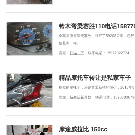
铃木弯梁赛胜110电话158770
全车原版原漆无事故。只开了59208公里，已
他基本一样。
卖家：
扫描一下
联系电话：15877022724
精品摩托车转让是私家车子
朋友的摩托车，还是非常新骑的很少，2016年
卖家：
新生活新开始
联系电话：1590783679
摩途威拉比 150cc