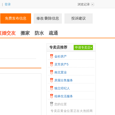
|
登录
浏览记录
免费发布信息
修改/删除信息
投诉建议
征婚交友
搬家
防水
疏通
专卖店推荐
申请专卖店
金杉房产
灵芳房产5
南北置业
房屋出售服务
独立经纪人
桂林生活服务
您的位置
专卖店黄金位置正在火热招商