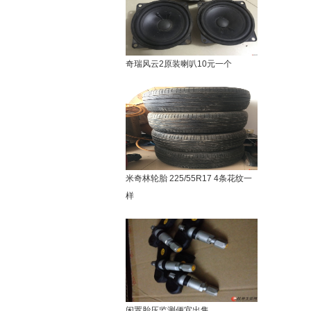
奇瑞风云2原装喇叭10元一个
米奇林轮胎 225/55R17 4条花纹一
样
闲置胎压监测便宜出售