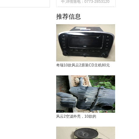
中,详情致电：0773-2853120
推荐信息
奇瑞10款风云2原装CD主机80元
风云2空滤外壳，10款的