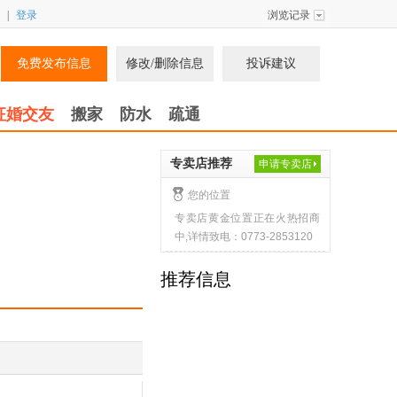
|
登录
浏览记录
免费发布信息
修改/删除信息
投诉建议
征婚交友
搬家
防水
疏通
专卖店推荐
申请专卖店
您的位置
专卖店黄金位置正在火热招商
中,详情致电：0773-2853120
推荐信息