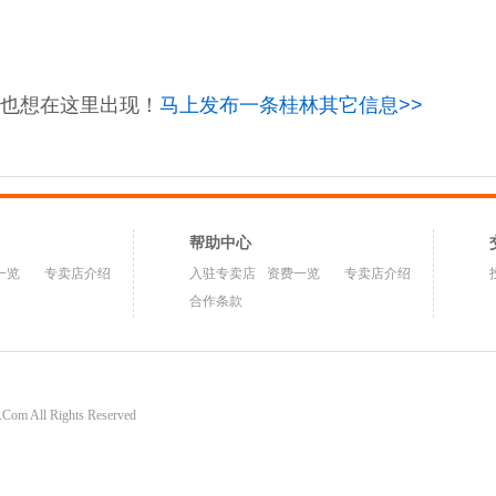
也想在这里出现！
马上发布一条桂林其它信息>>
帮助中心
一览
专卖店介绍
入驻专卖店
资费一览
专卖店介绍
合作条款
om All Rights Reserved