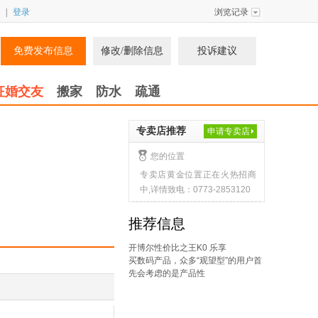
|
登录
浏览记录
免费发布信息
修改/删除信息
投诉建议
征婚交友
搬家
防水
疏通
专卖店推荐
申请专卖店
您的位置
专卖店黄金位置正在火热招商
中,详情致电：0773-2853120
推荐信息
开博尔性价比之王K0 乐享
买数码产品，众多“观望型”的用户首
先会考虑的是产品性