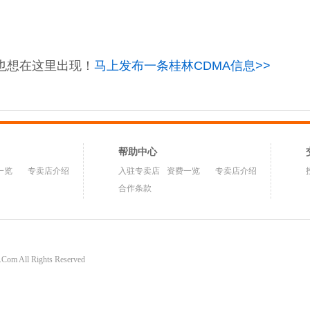
也想在这里出现！
马上发布一条桂林CDMA信息>>
帮助中心
一览
专卖店介绍
入驻专卖店
资费一览
专卖店介绍
合作条款
om All Rights Reserved