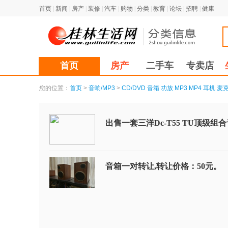
首页
|
新闻
|
房产
|
装修
|
汽车
|
购物
|
分类
|
教育
|
论坛
|
招聘
|
健康
首页
房产
二手车
专卖店
您的位置：
首页
>
音响/MP3
>
CD/DVD
音箱
功放
MP3
MP4
耳机
麦
出售一套三洋Dc-T55 TU顶级组
音箱一对转让,转让价格：50元。