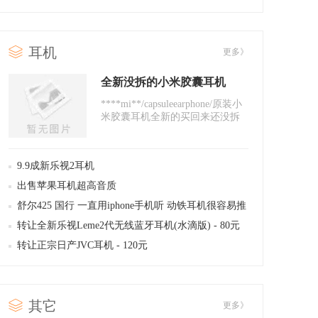
耳机
更多》
全新没拆的小米胶囊耳机
****mi**/capsuleearphone/原装小
米胶囊耳机全新的买回来还没拆
过
9.9成新乐视2耳机
出售苹果耳机超高音质
舒尔425 国行 一直用iphone手机听 动铁耳机很容易推
不用再买播放器
转让全新乐视Leme2代无线蓝牙耳机(水滴版) - 80元
转让正宗日产JVC耳机 - 120元
其它
更多》