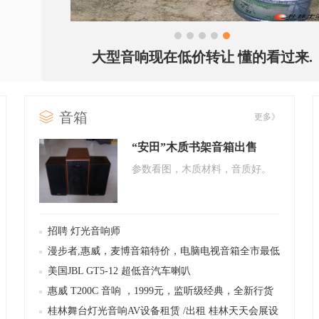
1
2
3
4
5
大型音响现在低价转让 懂的看过来.
音箱
更多》
“安田”木质书架音箱出售
参数看图，木质材料，音质好。
招聘 灯光音响师
漫步者,惠威，麦博音箱特价，电脑电视音箱全市最低
价，客厅音响
美国JBL GT5-12 超低音汽车喇叭
惠威 T200C 音响 ，1999元，监听级经典，全新行货
桂林舞台灯光音响AV设备租赁 /出租 桂林天天会展设