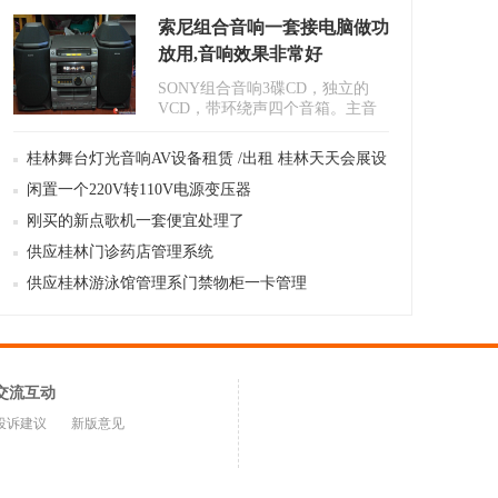
索尼组合音响一套接电脑做功
放用,音响效果非常好
SONY组合音响3碟CD，独立的
VCD，带环绕声四个音箱。主音
箱带有高中低3个喇叭，有线路出
入插口..
桂林舞台灯光音响AV设备租赁 /出租 桂林天天会展设
备服务有限公
闲置一个220V转110V电源变压器
刚买的新点歌机一套便宜处理了
供应桂林门诊药店管理系统
供应桂林游泳馆管理系门禁物柜一卡管理
交流互动
投诉建议
新版意见