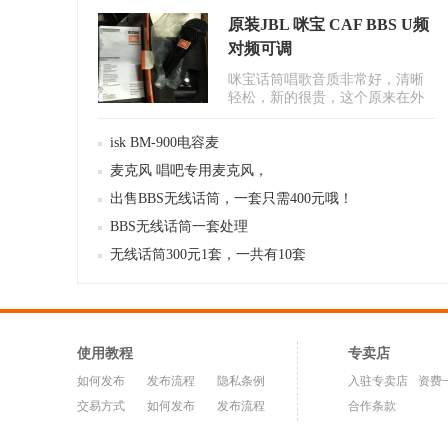
原装JBL 咪宝 CAF BBS U频
对频可调
咪宝话筒唱歌音质非常好，清晰
轻松，新的很贵，这个原来在外
面搞演出用了，半卖半送处理
了，不..
isk BM-900电容麦
麦克风 唱吧专用麦克风，
出售BBS无线话筒，一套只需400元哦！
BBS无线话筒一套处理
无线话筒300元1套，一共有10套
使用教程
专卖店
如何发布
发布流程
隐私条例
入驻专卖店
资费
交易方式
如何发布
发布流程
合作条款