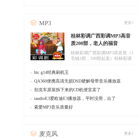
MP3
更多》
桂林彩调广西彩调MP3高音
质200部，老人的福音
桂林彩调广西彩调MP3高音质（1
毛钱1部，100部起卖）桂林彩调
广西彩调MP3高音质想要的电
话:135..
htc g14经典刷机王
QA360便携高清无损DSD硬解母带音乐播放器
别克车原装拆下来的CD机便宜卖了
iaudioE3爱欧迪E3播放器，平时没用，出了
索爱MP3音乐质量好
麦克风
更多》