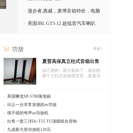
漫步者,惠威，麦博音箱特价，电脑
电视音箱全市最低价，客厅音响
美国JBL GT5-12 超低音汽车喇叭
功放
更多》
夏普高保真立柱式音箱出售
自己用的，因主机坏了，现在把
两个立柱式音箱便宜卖，高度为
1.15米。
美国狮龙SP-5700落地箱
出让一台非常发烧的av功放
很不错的奇声av功放机
出售一套三洋Dc-T55 TU顶级组合音响
九成新大形功放机120元