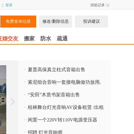
|
登录
浏览记录
免费发布信息
修改/删除信息
投诉建议
征婚交友
搬家
防水
疏通
夏普高保真立柱式音箱出售
索尼组合音响一套接电脑做功放用,
音响效果非常好
“安田”木质书架音箱出售
桂林舞台灯光音响AV设备租赁 /出租
桂林天天会展设备服务有限公
闲置一个220V转110V电源变压器
招聘 灯光音响师