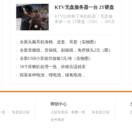
KTV无盘服务器一台 2T硬盘
KTV以前换下来的机器：无盘服
务器一台 2T硬盘（550）； 845主
板神龙卡无盘终端4台（100/台..
全新头戴耳机海棉、皮套、耳套（实物图）
全新音频线、音箱线、副箱线，免焊接头2元（图）
全新USB小音箱功放板5元/块（实物图）
18寸坏喇叭处理一批，价格合适就卖
组装各种电池，锂电池，镍氢电池，
帮助中心
一览
专卖店介绍
入驻专卖店
资费一览
专卖店介绍
合作条款