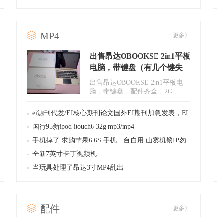
备服务有限公
MP4
更多》
出售昂达OBOOKSE 2in1平板
电脑，带键盘（有几个键失
灵），配件齐全
出售昂达OBOOKSE 2in1平板电
脑，带键盘，配件齐全，2G，
32G闪存，remixos单系统，具体
参数网..
ei源刊代发/EI核心期刊论文国外EI期刊加急发表，EI
期刊代发
国行95新ipod itouch6 32g mp3/mp4
手机掉了 求购苹果6 6S 手机一台自用 山寨机锁IP勿
扰 私聊价格
全新7英寸卡丁视频机
当玩具处理了昂达3寸MP4乱出
配件
更多》