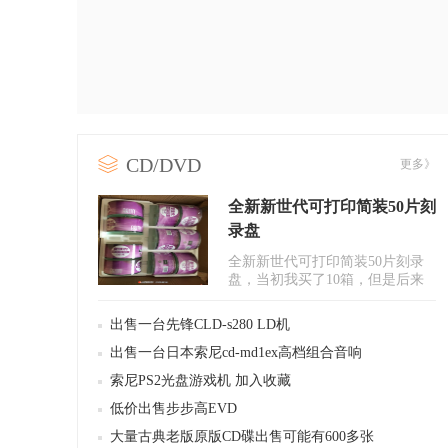
CD/DVD
更多》
全新新世代可打印简装50片刻
录盘
全新新世代可打印简装50片刻录
盘，当初我买了10箱，但是后来
公司改行就从来没用过，现搬公
司低..
出售一台先锋CLD-s280 LD机
出售一台日本索尼cd-md1ex高档组合音响
索尼PS2光盘游戏机 加入收藏
低价出售步步高EVD
大量古典老版原版CD碟出售可能有600多张