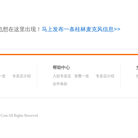
也想在这里出现！
马上发布一条桂林麦克风信息>>
帮助中心
一览
专卖店介绍
入驻专卖店
资费一览
专卖店介绍
合作条款
om All Rights Reserved