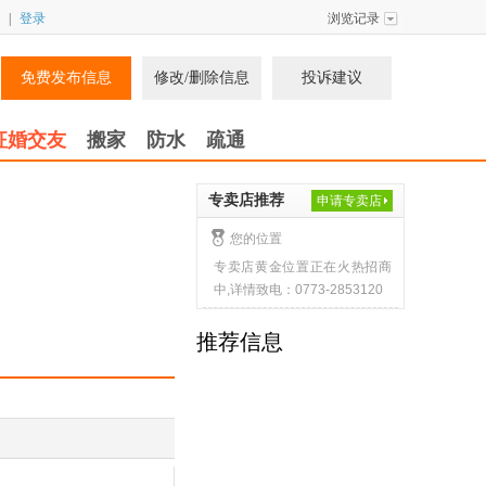
|
登录
浏览记录
免费发布信息
修改/删除信息
投诉建议
征婚交友
搬家
防水
疏通
专卖店推荐
申请专卖店
您的位置
专卖店黄金位置正在火热招商
中,详情致电：0773-2853120
推荐信息