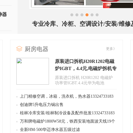
神器
1
2
3
4
5
6
专业冷库、冷柜、空调设计/安装/维修
大小家电维修
厨房电器
更多》
原装进口拆机H20R1202电磁
炉IGBT，4.4元,电磁炉拆机专
用桥堆1.5元，玻封型热敏电
原装进口拆机 H20R1202 电磁炉
阻100
功率管IGBT.4.4元华为电池
3.7v1050mah，15元卖，充电器功
能..
上门精修空调，冰箱，洗衣机，热水器13324733183
创迪牌5升电压力锅出售
桂林冷库安装/桂林制冷设备及配件批发13324733183
万和牌电磁炉1800W58元，铁西安装地面波天线19个
台
全新HM-500华迈净水器五级过滤