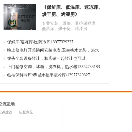
《保鲜库、低温库、速冻库、
烘干房、烤漆房》
13977329327
专业安装、维修、养护保鲜库、
低温库、烘干房、烤漆房
13977329327桂林华强制冷设备有
限公司,联..
保鲜库/速冻库/医药冷库13977329327
晚上修电灯开关跳闸安装电表,卫生换水龙头，热水
器，调电视天线
馒头全套设备转让，和店铺一起转让也可以
上门精修空调，冰箱，洗衣机，热水器13324733183
临桂保鲜冷库/恭城永福果蔬冷库/13977329327
交流互动
投诉建议
新版意见