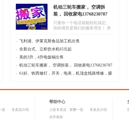
机动三轮车搬家， 空调拆
装， 回收家电13768230787
只要你一个电话就能轻松搞定。
你的满意是我们的服务理念！ 承
接搬家，拉货，送货，回收新旧
家..
飞利浦、伊莱克斯食品加工机出售
全新台式、立柜饮水机65元起
美的3升，4升电饭锅出售
机动三轮车搬家， 空调拆装， 回收家电13768230787
61好。铁西修灯，开关，电表，机顶盒线路维修，摄
像头电路维修，电风扇安路由器高频头
帮助中心
一览
专卖店介绍
入驻专卖店
资费一览
专卖店介绍
合作条款