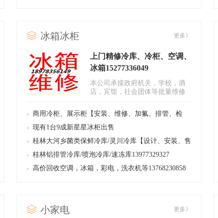
冰箱冰柜
更多》
上门精修冷库、冷柜、空调、
冰箱15277336049
本公司承接政府机关，学校，酒
店，宾馆，社会团体等批量维修
安装 保养回收等项目0773-8997..
商用冷柜、展示柜【安装、维修、加氟、排管、检
漏】0773-8997549
现有1台9成新星星冰柜出售
桂林大河乡菌类保鲜冷库/灵川冷库【设计、安装、售
后】13977329327
桂林铝排管冷库/喷泡冷库/速冻库13977329327
高价回收空调，冰箱，彩电，洗衣机等13768230858
小家电
更多》