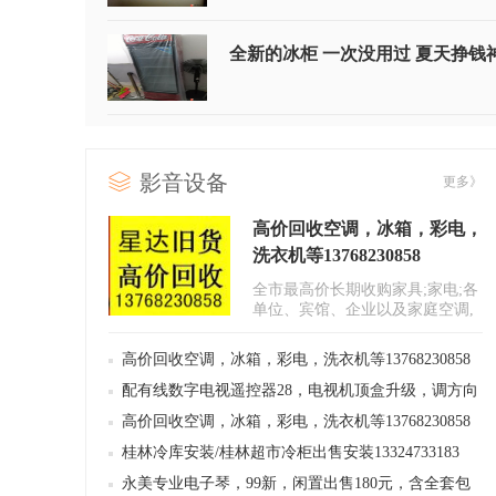
全新的冰柜 一次没用过 夏天挣钱
小天鹅洗衣机实惠价格卖出。
影音设备
更多》
高价回收空调，冰箱，彩电，
转让美的洗衣机一台（5.5kg）
洗衣机等13768230858
全市最高价长期收购家具;家电;各
单位、宾馆、企业以及家庭空调,
柜机，挂机，窗式，冰箱，洗衣..
出售一台卧式冰柜有意者请联系
高价回收空调，冰箱，彩电，洗衣机等13768230858
配有线数字电视遥控器28，电视机顶盒升级，调方向
安装调试电表
高价回收空调，冰箱，彩电，洗衣机等13768230858
桂林冷库安装/桂林超市冷柜出售安装13324733183
永美专业电子琴，99新，闲置出售180元，含全套包