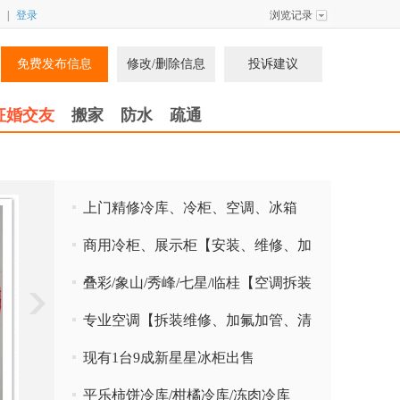
|
登录
浏览记录
免费发布信息
修改/删除信息
投诉建议
征婚交友
搬家
防水
疏通
上门精修冷库、冷柜、空调、冰箱
15277336049
商用冷柜、展示柜【安装、维修、加
氟、排管、检漏】0773-8997549
叠彩/象山/秀峰/七星/临桂【空调拆装
维修、加氟清洗】15277336049
专业空调【拆装维修、加氟加管、清
洗保养、检漏】15277336049
现有1台9成新星星冰柜出售
平乐柿饼冷库/柑橘冷库/冻肉冷库