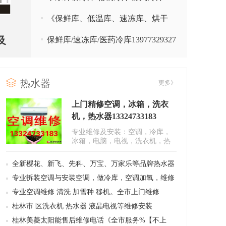
《安装》
《保鲜库、低温库、速冻库、烘干
房、烤漆房》13977329327
及
保鲜库/速冻库/医药冷库13977329327
热水器
更多》
上门精修空调，冰箱，洗衣
机，热水器13324733183
专业维修及安装：空调，冷库，
冰箱，电脑，电视，洗衣机，热
水器，液晶显示器，笔记本，等
一切..
全新樱花、新飞、先科、万宝、万家乐等品牌热水器
260元起
专业拆装空调与安装空调，做冷库，空调加氧，维修
冰箱15977323551
专业空调维修 清洗 加雪种 移机。全市上门维修
桂林市 区洗衣机 热水器 液晶电视等维修安装
15977323551
桂林美菱太阳能售后维修电话《全市服务%【不上