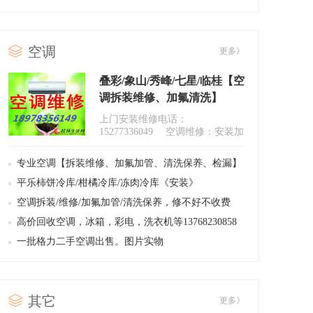
水】厂家特约》
空调
更多》
叠彩/象山/秀峰/七星/临桂【空
调拆装维修、加氟清洗】
15277336049
上门安装维修电话：
15277336049 空调维修：安装加
氟、加铜管、清洗保养移机、不
制冷维修..
专业空调【拆装维修、加氟加管、清洗保养、检漏】
15277336049
平乐柿饼冷库/柑橘冷库/冻肉冷库《安装》
空调拆装/维修/加氟加管/清洗保养，修不好不收费
0773-8997549
高价回收空调，冰箱，彩电，洗衣机等13768230858
一批格力二手空调出售。图片实物
其它
更多》