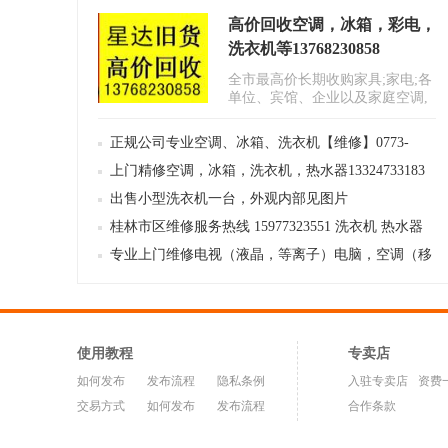
高价回收空调，冰箱，彩电，
洗衣机等13768230858
全市最高价长期收购家具;家电;各
单位、宾馆、企业以及家庭空调,
柜机，挂机，窗式，冰箱，洗衣..
正规公司专业空调、冰箱、洗衣机【维修】0773-
8997549
上门精修空调，冰箱，洗衣机，热水器13324733183
出售小型洗衣机一台，外观内部见图片
桂林市区维修服务热线 15977323551 洗衣机 热水器
空调 冰箱
专业上门维修电视（液晶，等离子）电脑，空调（移
机加氟）冰箱，洗衣机，热水器，微波炉等家用电
器，
使用教程
专卖店
如何发布
发布流程
隐私条例
入驻专卖店
资费
交易方式
如何发布
发布流程
合作条款