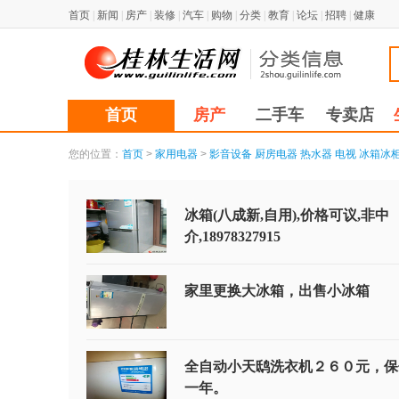
首页
|
新闻
|
房产
|
装修
|
汽车
|
购物
|
分类
|
教育
|
论坛
|
招聘
|
健康
首页
房产
二手车
专卖店
您的位置：
首页
>
家用电器
>
影音设备
厨房电器
热水器
电视
冰箱冰
冰箱(八成新,自用),价格可议,非中
介,18978327915
家里更换大冰箱，出售小冰箱
全自动小天鸱洗衣机２６０元，保
一年。