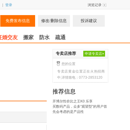
|
登录
浏览记录
免费发布信息
修改/删除信息
投诉建议
征婚交友
搬家
防水
疏通
专卖店推荐
申请专卖店
您的位置
专卖店黄金位置正在火热招商
中,详情致电：0773-2853120
推荐信息
开博尔性价比之王K0 乐享
买数码产品，众多“观望型”的用户首
先会考虑的是产品性