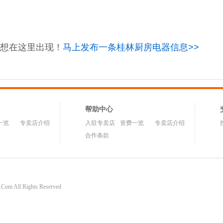
想在这里出现！
马上发布一条桂林厨房电器信息>>
帮助中心
一览
专卖店介绍
入驻专卖店
资费一览
专卖店介绍
合作条款
om All Rights Reserved