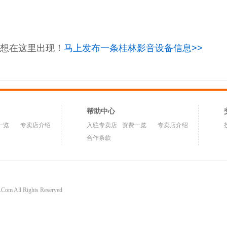
想在这里出现！
马上发布一条桂林影音设备信息>>
帮助中心
一览
专卖店介绍
入驻专卖店
资费一览
专卖店介绍
合作条款
om All Rights Reserved