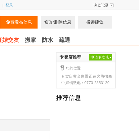
|
登录
浏览记录
免费发布信息
修改/删除信息
投诉建议
征婚交友
搬家
防水
疏通
专卖店推荐
申请专卖店
您的位置
专卖店黄金位置正在火热招商
中,详情致电：0773-2853120
推荐信息