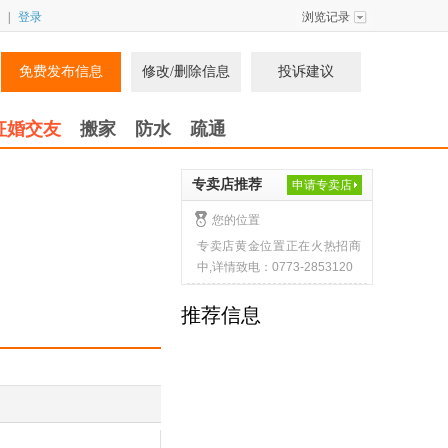
|
登录
浏览记录
免费发布信息
修改/删除信息
投诉建议
征婚交友
搬家
防水
疏通
专卖店推荐
申请专卖店
您的位置
专卖店黄金位置正在火热招商
中,详情致电：0773-2853120
推荐信息