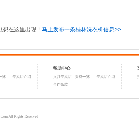
也想在这里出现！
马上发布一条桂林洗衣机信息>>
帮助中心
一览
专卖店介绍
入驻专卖店
资费一览
专卖店介绍
合作条款
om All Rights Reserved