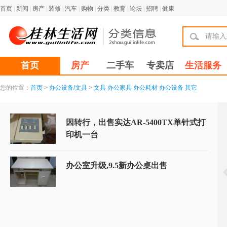
首页
|
新闻
|
房产
|
装修
|
汽车
|
购物
|
分类
|
教育
|
论坛
|
招聘
|
健康
首页
房产
二手车
专卖店
生活服务
您的位置：
首页
>
办公设备/文具
>
文具
办公家具
办公耗材
办公设备
其它
因转行，出售实达AR-5400TX单针式打
印机一台
办公室升级,9.5新办公桌出售