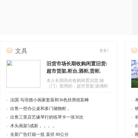
文具
更多》
旧货市场长期收购闲置旧货:
超市货架,柜台,酒柜,货柜.
本人长期高价收购闲置旧货;铺
（门）面用的：超市货架,玻璃柜
台,酒柜,货柜.木板,玻璃.上门看
货..
法国 马培德小画家套装和36色丝滑炫彩棒
出售一些办公桌和多门储物柜，
出售三里店艺缘琴行的练琴卡一张30次
木头画架5成新，，，，
全新广告灯箱一批 直径 80公分