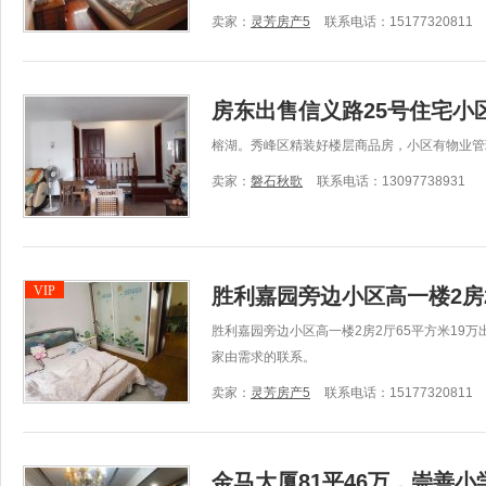
卖家：
灵芳房产5
联系电话：15177320811
房东出售信义路25号住宅小
榕湖。秀峰区精装好楼层商品房，小区有物业管
卖家：
磐石秋歌
联系电话：13097738931
VIP
胜利嘉园旁边小区高一楼2房2
胜利嘉园旁边小区高一楼2房2厅65平方米19
家由需求的联系。
卖家：
灵芳房产5
联系电话：15177320811
金马大厦81平46万，崇善