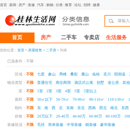
首页
|
新闻
|
房产
|
装修
|
汽车
|
购物
|
分类
|
教育
|
论坛
|
招聘
|
健康
首页
房产
二手车
专卖店
生活服务
您的位置：
首页
>
房屋租售
>
二手房
> 列表
已选条件：
不限
区域：
不限
七星
象山
秀峰
叠彩
雁山
临桂
灵川
阳朔县
物业类型：
不限
普通住宅
商住两用
酒店式公寓
别墅
老公房
其他
室：
不限
1室
2室
3室
4室
5室
5室以上
面积：
不限
50㎡以下
50-70㎡
70-90㎡
90-110㎡
110-130㎡
朝向：
不限
东
南
西
北
东南
东北
西南
西北
南北
东西
价格：
不限
20万以下
20-40万
40-60万
60-80万
80-100万
10
装修状况：
不限
毛坯
简单装修
中等装修
精装修
豪华装修