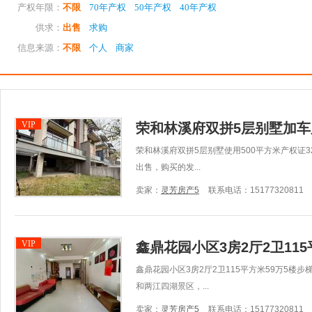
产权年限：
不限
70年产权
50年产权
40年产权
供求：
出售
求购
信息来源：
不限
个人
商家
VIP
荣和林溪府双拼5层别墅加车
荣和林溪府双拼5层别墅使用500平方米产权证
出售，购买的发...
卖家：
灵芳房产5
联系电话：15177320811
VIP
鑫鼎花园小区3房2厅2卫115
鑫鼎花园小区3房2厅2卫115平方米59万5楼
和两江四湖景区，...
卖家：
灵芳房产5
联系电话：15177320811