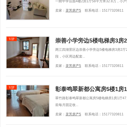
一附中学后面4楼2房1厅58平方米32.8万，
卖家：
灵芳房产5
联系电话：15177320811
VIP
崇善小学旁边5楼电梯房3房2
两江四湖景区边崇善小学旁边5楼电梯房3房2厅2
段，小区周边配套...
卖家：
灵芳房产5
联系电话：15177320811
VIP
彰泰鸣翠新都公寓房5楼1房1厅4
翠竹路彰泰鸣翠新都公寓房5楼电梯房1房1厅47
前每月固定收...
卖家：
灵芳房产5
联系电话：15177320811