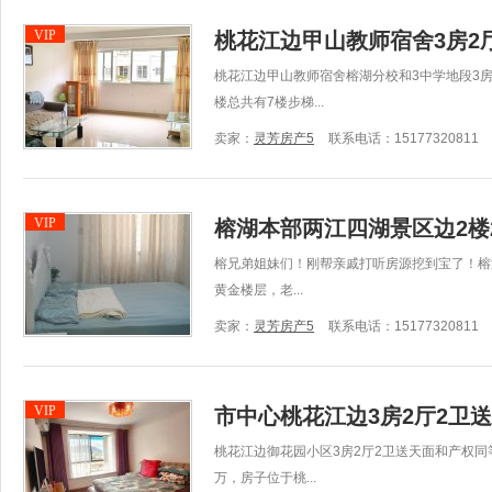
VIP
桃花江边甲山教师宿舍3房2厅2
桃花江边甲山教师宿舍榕湖分校和3中学地段3房2
楼总共有7楼步梯...
卖家：
灵芳房产5
联系电话：15177320811
VIP
榕湖本部两江四湖景区边2楼2
榕兄弟姐妹们！刚帮亲戚打听房源挖到宝了！榕湖
黄金楼层，老...
卖家：
灵芳房产5
联系电话：15177320811
VIP
市中心桃花江边3房2厅2卫送天
桃花江边御花园小区3房2厅2卫送天面和产权同
万，房子位于桃...