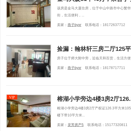
该房是金马大厦住房，位于中山中路市中心繁华
街，生活便利，...
卖家：
燕子byxr
联系电话：18172637712
捡漏：翰林轩三房二厅125
房子位于师大附中旁，近临天和百货，生活方便
卖家：
燕子byxr
联系电话：18178717711
VIP
榕湖小学旁边4楼3房2厅126
榕湖小学旁边4楼3房2厅产权证126.3平方米
楼下带10平方米...
卖家：
灵芳房产5
联系电话：15177320811