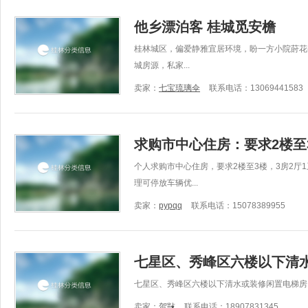
他乡漂泊客 桂城觅安檐
桂林城区，偏爱静雅宜居环境，盼一方小院莳花
城房源，私家...
卖家：
七宝琉璃伞
联系电话：13069441583
求购市中心住房：要求2楼至3
个人求购市中心住房，要求2楼至3楼，3房2厅
理可停放车辆优...
卖家：
pypqq
联系电话：15078389955
七星区、秀峰区六楼以下清
七星区、秀峰区六楼以下清水或装修闲置电梯房
卖家：
贺敱
联系电话：18907831345