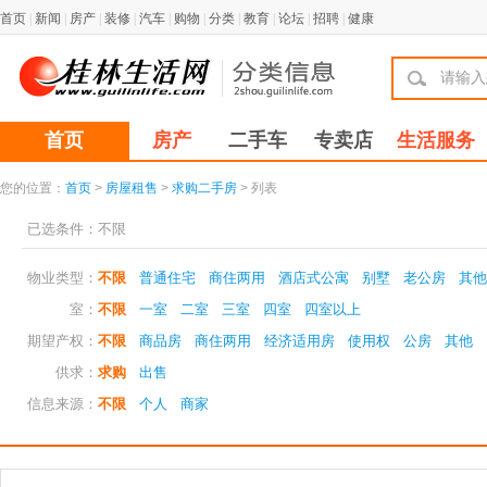
首页
|
新闻
|
房产
|
装修
|
汽车
|
购物
|
分类
|
教育
|
论坛
|
招聘
|
健康
首页
房产
二手车
专卖店
生活服务
您的位置：
首页
>
房屋租售
>
求购二手房
> 列表
已选条件：
不限
物业类型：
不限
普通住宅
商住两用
酒店式公寓
别墅
老公房
其他
室：
不限
一室
二室
三室
四室
四室以上
期望产权：
不限
商品房
商住两用
经济适用房
使用权
公房
其他
供求：
求购
出售
信息来源：
不限
个人
商家