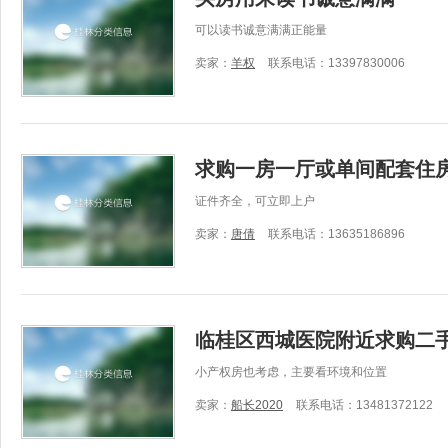
可以读书诚意满满正能量
卖家：
羊权
联系电话：13397830006
求购一房一厅或单间配套住
证件齐全，可立即上户
卖家：
唐倩
联系电话：13635186896
临桂区西城医院附近求购二
小产权房也考虑，主要看环境和位置
卖家：
船长2020
联系电话：13481372122