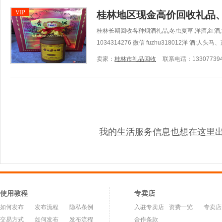
VIP
桂林地区现金高价回收礼品
桂林长期回收各种烟酒礼品,冬虫夏草,洋酒,红酒,黄金
1034314276 微信 fuzhu318012洋 酒:人头马
卖家：
桂林市礼品回收
联系电话：133077394
我的生活服务信息也想在这里
使用教程
专卖店
如何发布
发布流程
隐私条例
入驻专卖店
资费一览
专卖店
交易方式
如何发布
发布流程
合作条款