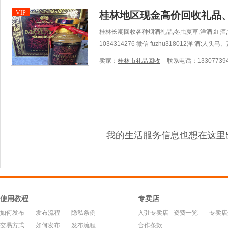
VIP
桂林地区现金高价回收礼品
桂林长期回收各种烟酒礼品,冬虫夏草,洋酒,红酒,黄金
1034314276 微信 fuzhu318012洋 酒:人头马
卖家：
桂林市礼品回收
联系电话：133077394
我的生活服务信息也想在这里
使用教程
专卖店
如何发布
发布流程
隐私条例
入驻专卖店
资费一览
专卖店
交易方式
如何发布
发布流程
合作条款