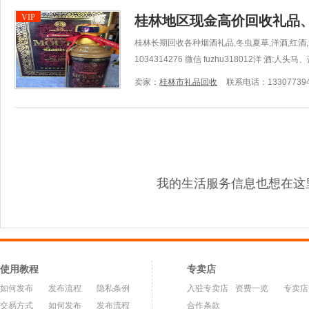
VIP
桂林地区现金高价回收礼品
桂林长期回收各种烟酒礼品,冬虫夏草,洋酒,红酒,黄金
1034314276 微信 fuzhu318012洋 酒:人头马
卖家：
桂林市礼品回收
联系电话：133077394
我的生活服务信息也想在这
使用教程
专卖店
如何发布
发布流程
隐私条例
入驻专卖店
资费一览
专卖店
交易方式
如何发布
发布流程
合作条款