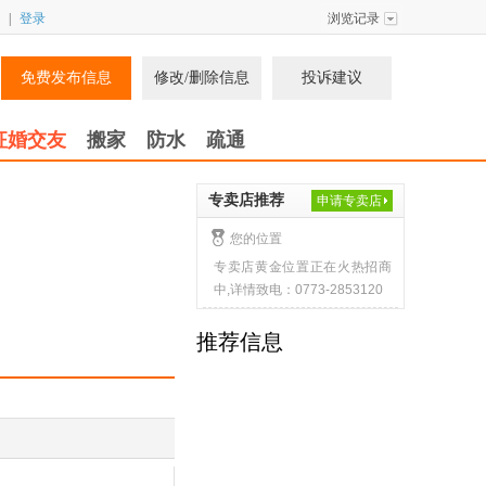
|
登录
浏览记录
免费发布信息
修改/删除信息
投诉建议
征婚交友
搬家
防水
疏通
专卖店推荐
申请专卖店
您的位置
专卖店黄金位置正在火热招商
中,详情致电：0773-2853120
推荐信息