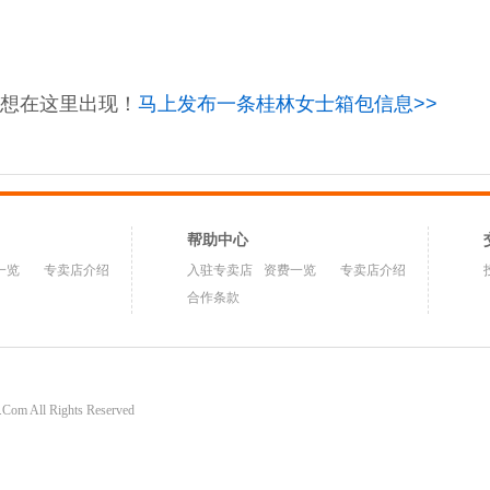
想在这里出现！
马上发布一条桂林女士箱包信息>>
帮助中心
一览
专卖店介绍
入驻专卖店
资费一览
专卖店介绍
合作条款
om All Rights Reserved