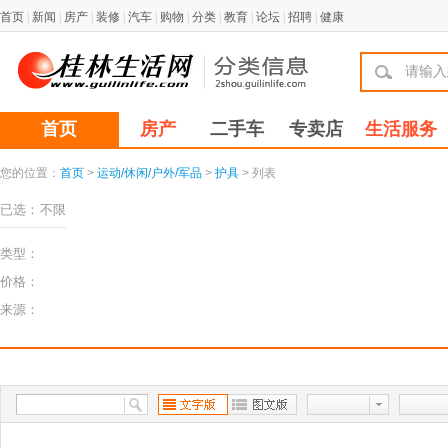
首页
|
新闻
|
房产
|
装修
|
汽车
|
购物
|
分类
|
教育
|
论坛
|
招聘
|
健康
首页
房产
二手车
专卖店
生活服务
您的位置：
首页
>
运动/休闲/户外/军品
>
护具
> 列表
已选：
不限
类型：
价格：
来源：