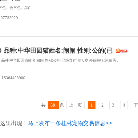
三色。色三色。黑白
7732920
00 品种:中华田园猫姓名:闹闹 性别:公的(已
0 品种:中华田园猫姓名:闹闹 性别:公的(已绝育)年龄:6岁 外貌特征:纯白毛，
5364498900
共
58
条
上一页
1
2
3
4
下
这里出现！
马上发布一条桂林宠物交易信息>>