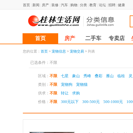
首页
|
新闻
|
房产
|
装修
|
汽车
|
购物
|
分类
|
教育
|
论坛
|
招聘
|
健康
首页
房产
二手车
专卖店
您的位置：
首页
>
宠物信息
>
宠物交易
> 列表
已选条件：
不限
区域：
不限
七星
象山
秀峰
叠彩
雁山
临桂
灵
类别：
不限
宠物狗
宠物猫
供求：
不限
转让
求购
价格：
不限
300元以下
300-500元
500-1000元
100