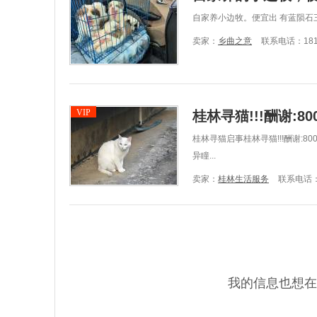
自家养小边牧。便宜出 有蓝陨石
卖家：
乡曲之意
联系电话：1810
VIP
桂林寻猫!!!酬谢:8
桂林寻猫启事桂林寻猫!!!酬谢:80
异瞳...
卖家：
桂林生活服务
联系电话：1
我的信息也想在