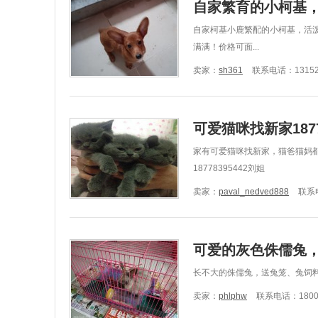
自家繁育的小柯基，
自家柯基小鹿繁配的小柯基，活
满满！价格可面...
卖家：
sh361
联系电话：13152
可爱猫咪找新家1877
家有可爱猫咪找新家，猫爸猫妈
18778395442刘姐
卖家：
paval_nedved888
联系电
可爱的灰色侏儒兔
长不大的侏儒兔，送兔笼、兔饲
卖家：
phlphw
联系电话：18007