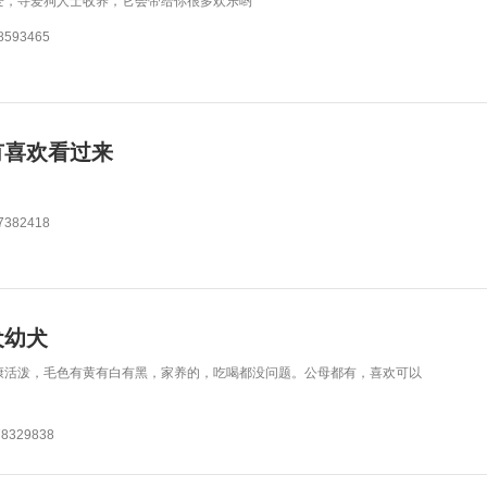
爱，寻爱狗人士收养，它会带给你很多欢乐哟
593465
有喜欢看过来
382418
犬幼犬
康活泼，毛色有黄有白有黑，家养的，吃喝都没问题。公母都有，喜欢可以
329838