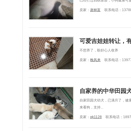
巳经打过四联疫苗，小狗健康可
卖家：
谢林富
联系电话：13788
可爱吉娃娃转让，
不想养了，盼好心人收养
卖家：
晚风来
联系电话：13977
自家养的中华田园
自家田园犬幼犬，已满月了，健
来看狗，支持...
卖家：
qk1128
联系电话：18978