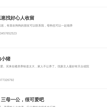
崽崽找好心人收留
崽崽，有喜欢狗狗的朋友可以联系我，母狗也可以一起领养
57652523
的小猪
可爱。买来在楼房养味道太大，家人不让养了。找新主人最好有天台或院
7326792
，三母一公，很可爱吧