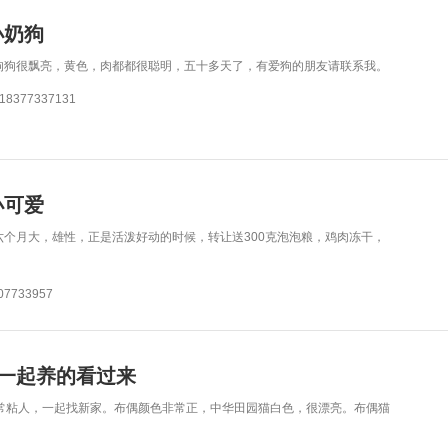
小奶狗
狗狗很飘亮，黄色，肉都都很聪明，五十多天了，有爱狗的朋友请联系我。
377337131
小可爱
个月大，雄性，正是活泼好动的时候，转让送300克泡泡粮，鸡肉冻干，
7733957
一起养的看过来
非常粘人，一起找新家。布偶颜色非常正，中华田园猫白色，很漂亮。布偶猫