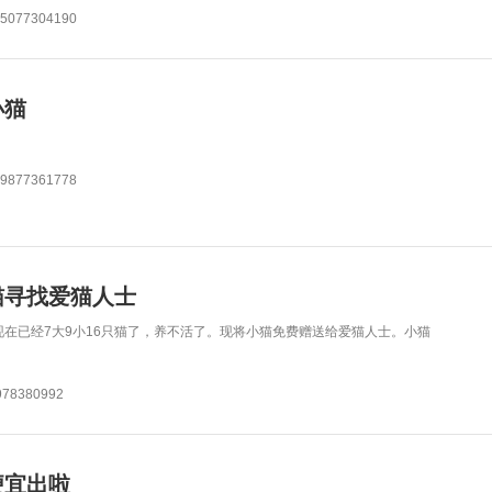
77304190
小猫
77361778
猫寻找爱猫人士
在已经7大9小16只猫了，养不活了。现将小猫免费赠送给爱猫人士。小猫
8380992
便宜出啦