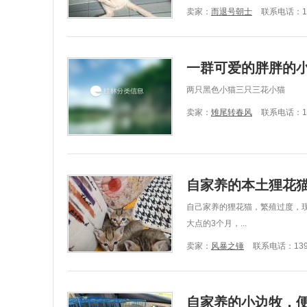
卖家：
而退号朝士
联系电话：150
一群可爱的胖胖的
两只黑色小猫三只三花小猫
卖家：
雉尾转春风
联系电话：198
自家养的本土狸花
自己家养的狸花猫，繁殖过度，现
大点的3个月，...
卖家：
风暴之锤
联系电话：1397
自家养的小边牧，