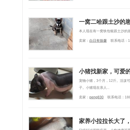
一窝二哈跟土沙的
本人现在有一窝铁包银跟土沙的
卖家：
白日有馀馨
联系电话：134
小猪找新家，可爱
宠物小猪，3个月，12斤。活泼
子。小猪现在亲人...
卖家：
peng830
联系电话：1887
家养小拉拉长大了