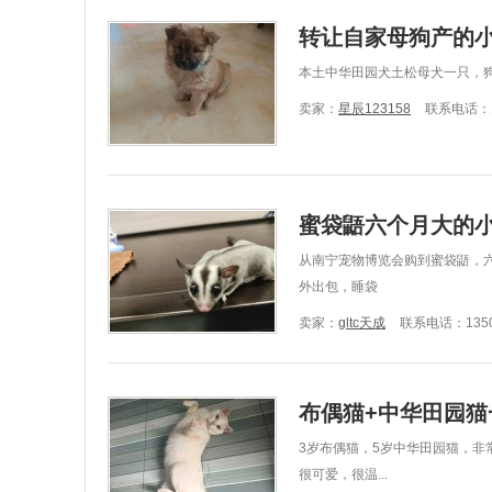
转让自家母狗产的
本土中华田园犬土松母犬一只，
卖家：
星辰123158
联系电话：18
蜜袋鼯六个月大的
从南宁宠物博览会购到蜜袋鼯，六
外出包，睡袋
卖家：
gltc天成
联系电话：1350
布偶猫+中华田园猫
3岁布偶猫，5岁中华田园猫，
很可爱，很温...