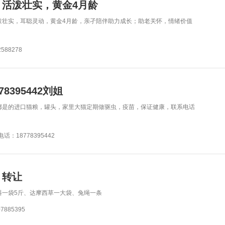
活泼壮实，黄金4月龄
泼壮实，耳聪灵动，黄金4月龄，亲孑陪伴助力成长；助老关怀，情绪价值
588278
8395442刘姐
都是的进口猫粮，罐头，家里大猫定期做驱虫，疫苗，保证健康，联系电话
话：18778395442
，转让
料一袋5斤、达摩西草一大袋、兔绳一条
885395