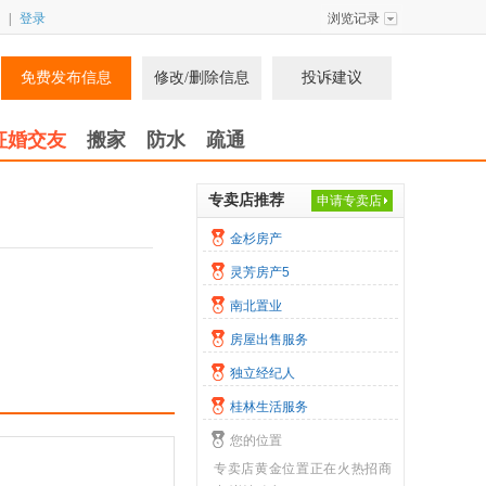
|
登录
浏览记录
免费发布信息
修改/删除信息
投诉建议
征婚交友
搬家
防水
疏通
专卖店推荐
申请专卖店
金杉房产
灵芳房产5
南北置业
房屋出售服务
独立经纪人
桂林生活服务
您的位置
专卖店黄金位置正在火热招商