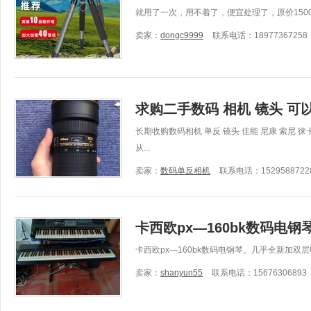
就用了一次，用不着了，便宜处理了，原价150
卖家：
dongc9999
联系电话：18977367258
求购二手数码 相机 镜头 可
长期收购数码相机 单反 镜头 佳能 尼康 索尼 徕卡
从...
卖家：
数码单反相机
联系电话：1529588722
卡西欧px—160bk数码电钢
卡西欧px—160bk数码电钢琴。几乎全新加双
卖家：
shanyun55
联系电话：15676306893