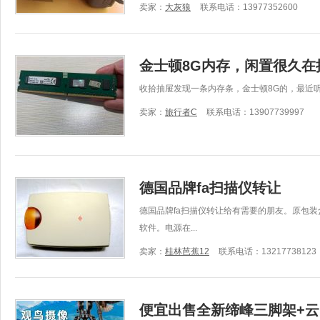
卖家：
大灰狼
联系电话：13977352600
金士顿8G内存，闲置很久在
收拾抽屉发现一条内存条，金士顿8G的，最近
卖家：
旅行者C
联系电话：13907739997
德国品牌fa扫描仪转让
德国品牌fa扫描仪转让给有需要的朋友。原包
软件。电源在...
卖家：
桂林芭蕉12
联系电话：13217738123
便宜出售全新缔峰三脚架+