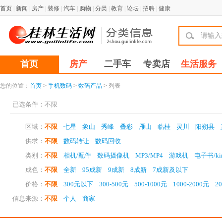
首页
|
新闻
|
房产
|
装修
|
汽车
|
购物
|
分类
|
教育
|
论坛
|
招聘
|
健康
首页
房产
二手车
专卖店
生活服务
您的位置：
首页
>
手机数码
>
数码产品
> 列表
已选条件：
不限
区域：
不限
七星
象山
秀峰
叠彩
雁山
临桂
灵川
阳朔县
供求：
不限
数码转让
数码回收
类别：
不限
相机/配件
数码摄像机
MP3/MP4
游戏机
电子书/kin
成色：
不限
全新
95成新
9成新
8成新
7成新及以下
价格：
不限
300元以下
300-500元
500-1000元
1000-2000元
2
信息来源：
不限
个人
商家