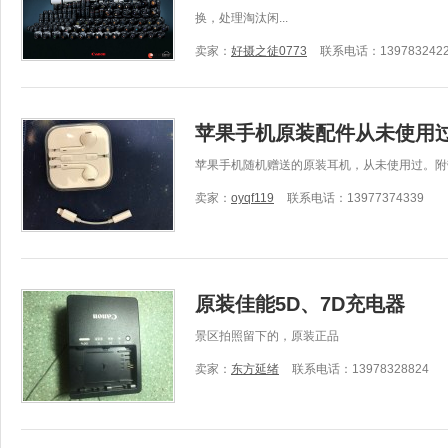
换，处理淘汰闲...
卖家：
好摄之徒0773
联系电话：139783242
苹果手机原装配件从未使用
苹果手机随机赠送的原装耳机，从未使用过。附
卖家：
oyqf119
联系电话：13977374339
原装佳能5D、7D充电器
景区拍照留下的，原装正品
卖家：
东方延绪
联系电话：13978328824