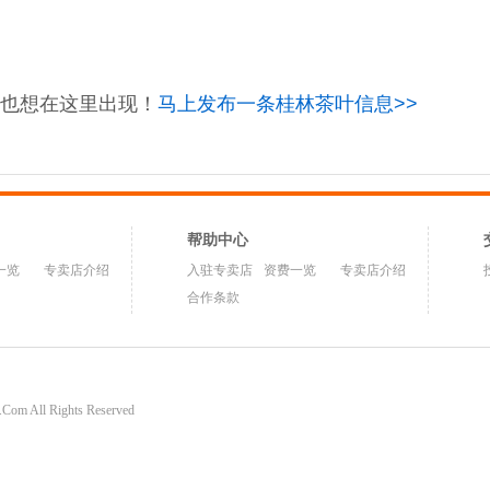
也想在这里出现！
马上发布一条桂林茶叶信息>>
帮助中心
一览
专卖店介绍
入驻专卖店
资费一览
专卖店介绍
合作条款
om All Rights Reserved