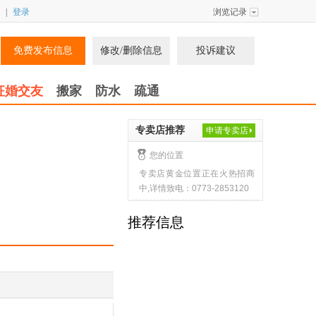
|
登录
浏览记录
免费发布信息
修改/删除信息
投诉建议
征婚交友
搬家
防水
疏通
专卖店推荐
申请专卖店
您的位置
专卖店黄金位置正在火热招商
中,详情致电：0773-2853120
推荐信息