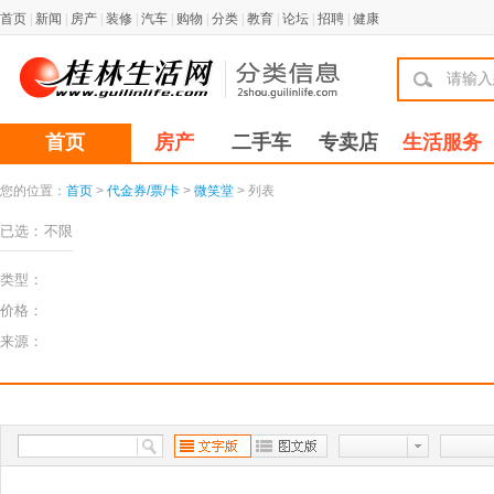
首页
|
新闻
|
房产
|
装修
|
汽车
|
购物
|
分类
|
教育
|
论坛
|
招聘
|
健康
首页
房产
二手车
专卖店
生活服务
您的位置：
首页
>
代金券/票/卡
>
微笑堂
> 列表
已选：
不限
类型：
价格：
来源：