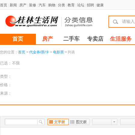
首页
|
新闻
|
房产
|
装修
|
汽车
|
购物
|
分类
|
教育
|
论坛
|
招聘
|
健康
首页
房产
二手车
专卖店
生活服务
您的位置：
首页
>
代金券/票/卡
>
电影票
> 列表
已选：
不限
类型：
价格：
来源：