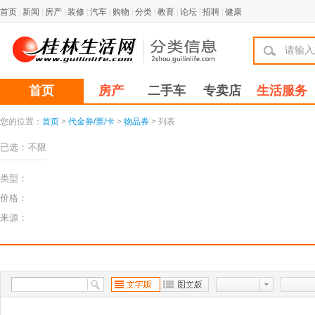
首页
|
新闻
|
房产
|
装修
|
汽车
|
购物
|
分类
|
教育
|
论坛
|
招聘
|
健康
首页
房产
二手车
专卖店
生活服务
您的位置：
首页
>
代金券/票/卡
>
物品券
> 列表
已选：
不限
类型：
价格：
来源：