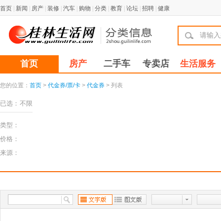
首页
|
新闻
|
房产
|
装修
|
汽车
|
购物
|
分类
|
教育
|
论坛
|
招聘
|
健康
首页
房产
二手车
专卖店
生活服务
您的位置：
首页
>
代金券/票/卡
>
代金券
> 列表
已选：
不限
类型：
价格：
来源：