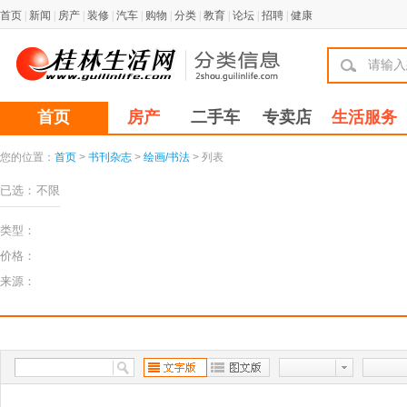
首页
|
新闻
|
房产
|
装修
|
汽车
|
购物
|
分类
|
教育
|
论坛
|
招聘
|
健康
首页
房产
二手车
专卖店
生活服务
您的位置：
首页
>
书刊杂志
>
绘画/书法
> 列表
已选：
不限
类型：
价格：
来源：