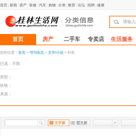
首页
|
新闻
|
房产
|
装修
|
汽车
|
购物
|
分类
|
教育
|
论坛
|
招聘
|
健康
首页
房产
二手车
专卖店
生活服务
您的位置：
首页
>
书刊杂志
>
文学/小说
> 列表
已选：
不限
类型：
价格：
来源：