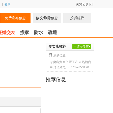
|
登录
浏览记录
免费发布信息
修改/删除信息
投诉建议
征婚交友
搬家
防水
疏通
专卖店推荐
申请专卖店
您的位置
专卖店黄金位置正在火热招商
中,详情致电：0773-2853120
推荐信息