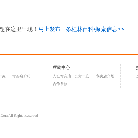
想在这里出现！
马上发布一条桂林百科/探索信息>>
帮助中心
一览
专卖店介绍
入驻专卖店
资费一览
专卖店介绍
合作条款
om All Rights Reserved