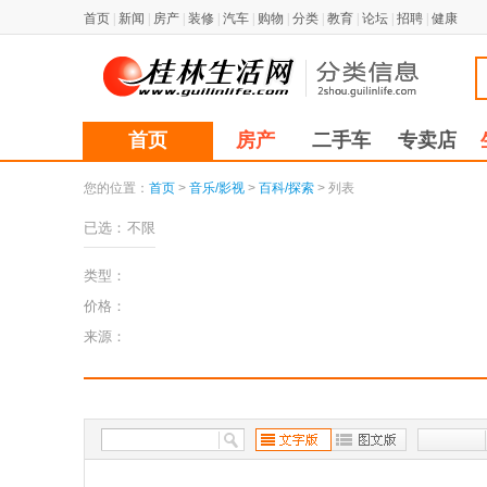
首页
|
新闻
|
房产
|
装修
|
汽车
|
购物
|
分类
|
教育
|
论坛
|
招聘
|
健康
首页
房产
二手车
专卖店
您的位置：
首页
>
音乐/影视
>
百科/探索
> 列表
已选：
不限
类型：
价格：
来源：