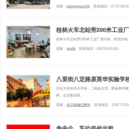
卖家：
jixiangniao234
联系电话：0773-2673
桂林火车北站旁200米工业
桂林火车北站旁200米工业厂房出租，民用水电，18
卖家：
slxxfb
联系电话：18078318181
八里街八定路原英华实验学
旧址为原有民办学校，二栋各五层，配备教学楼
构，企业集训基...
卖家：
此日相逢忆醉年
联系电话：139773134
免中介，车位低价出租