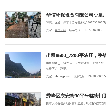
华信环保设备有限公司少量
环境。交通。停车十分方便来电18677309885
卖家：
中国无敌
联系电话：18677309885
出租6500_7200平农庄，
出租6500_7200平农庄，免转让费，手续
仙桥下游，环境...
卖家：
life_aljphnsl
联系电话：13788566455
秀峰区东安街30平米临街门
因本人准备去外地另有新发展，现准备将东安街