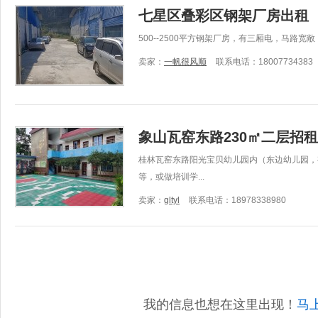
七星区叠彩区钢架厂房出租
500--2500平方钢架厂房，有三厢电，马路
卖家：
一帆很风顺
联系电话：18007734383
象山瓦窑东路230㎡二层招
桂林瓦窑东路阳光宝贝幼儿园内（东边幼儿园，
等，或做培训学...
卖家：
gltyl
联系电话：18978338980
我的信息也想在这里出现！
马