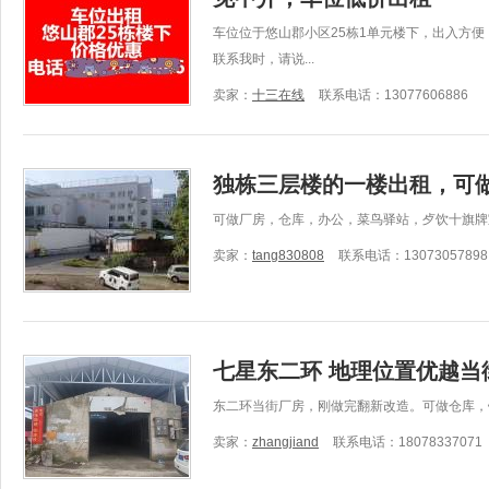
车位位于悠山郡小区25栋1单元楼下，出入方
联系我时，请说...
卖家：
十三在线
联系电话：13077606886
独栋三层楼的一楼出租，可
可做厂房，仓库，办公，菜鸟驿站，歺饮十旗牌
卖家：
tang830808
联系电话：13073057898
七星东二环 地理位置优越当
东二环当街厂房，刚做完翻新改造。可做仓库，
卖家：
zhangjiand
联系电话：18078337071