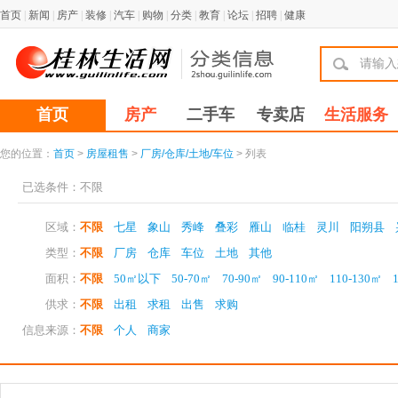
首页
|
新闻
|
房产
|
装修
|
汽车
|
购物
|
分类
|
教育
|
论坛
|
招聘
|
健康
首页
房产
二手车
专卖店
生活服务
您的位置：
首页
>
房屋租售
>
厂房/仓库/土地/车位
> 列表
已选条件：
不限
区域：
不限
七星
象山
秀峰
叠彩
雁山
临桂
灵川
阳朔县
类型：
不限
厂房
仓库
车位
土地
其他
面积：
不限
50㎡以下
50-70㎡
70-90㎡
90-110㎡
110-130㎡
供求：
不限
出租
求租
出售
求购
信息来源：
不限
个人
商家