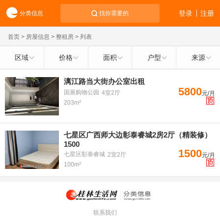
登录
注册
分类信息
找你需要的
首页
>
房屋信息
>
整租房
> 列表
区域
价格
面积
户型
来源
漓江路当大街办公室出租
5800
国展购物公园
4室2厅
元/月
203m²
七星区广西师大边彰泰睿城2房2厅（精装修）
1500
1500
七星区彰泰睿城
2室2厅
元/月
100m²
联系我们