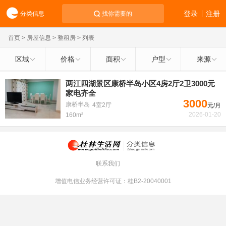
登录
注册
分类信息
找你需要的
首页
>
房屋信息
>
整租房
> 列表
区域
价格
面积
户型
来源
两江四湖景区康桥半岛小区4房2厅2卫3000元
家电齐全
3000
康桥半岛
4室2厅
元/月
2026-01-20
160m²
联系我们
增值电信业务经营许可证：桂B2-20040001