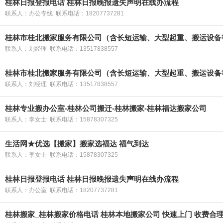
桂林日报登报电话 桂林日报晚报遗失声明在线办流程
联系人：办公专线 联系电话：18207737281
桂林市桂北搬家服务有限公司（含长短运输、大型起重、搬运设备
联系人：刘经理 联系电话：13517838557
桂林市桂北搬家服务有限公司（含长短运输、大型起重、搬运设备
联系人：刘经理 联系电话：13517838557
桂林专业搬办公室-桂林公司搬迁-桂林搬家-桂林福达搬家公司
联系人：李女士 联系电话：15878307325
生活网★优选【搬家】搬家选福达 福气到达
联系人：李女士 联系电话：15878307325
桂林日报登报电话 桂林日报晚报遗失声明在线办流程
联系人：办公室 联系电话：18207737281