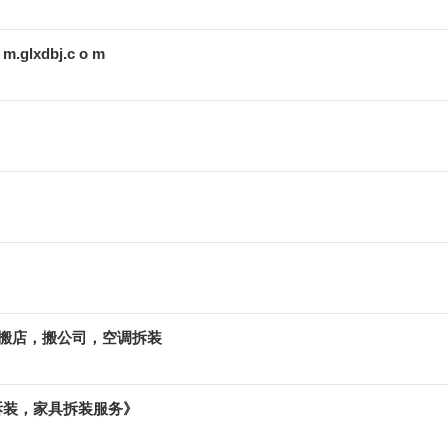
xdbj.c o m
家，搬店，搬公司，空调拆装
调拆装，家具拆装服务》