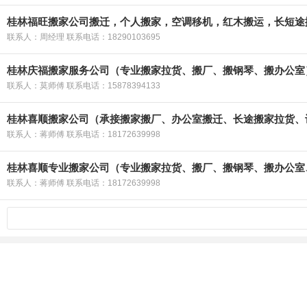
桂林福旺搬家公司搬迁，个人搬家，空调移机，红木搬运，长短途
联系人：周经理 联系电话：18290103695
桂林庆福搬家服务公司（专业搬家拉货、搬厂、搬钢琴、搬办公室
联系人：莫师傅 联系电话：15878394133
桂林喜顺搬家公司（承接搬家搬厂、办公室搬迁、长途搬家拉货、
联系人：蒋师傅 联系电话：18172639998
桂林喜顺专业搬家公司（专业搬家拉货、搬厂、搬钢琴、搬办公室
联系人：蒋师傅 联系电话：18172639998