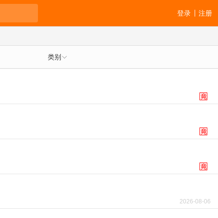
登录
注册
类别
2026-08-06