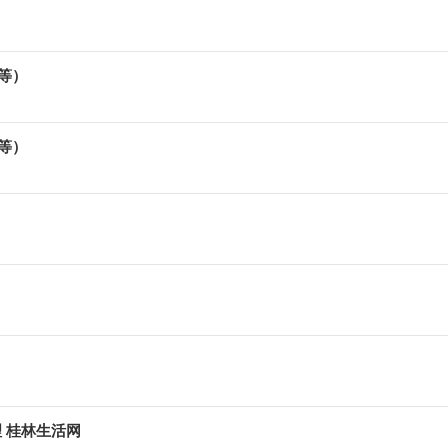
等）
等）
桂林搬家_桂林搬家价格电话 桂林本地搬家公司 快速上门 收费合理 桂林生活网