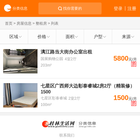
登录
注册
分类信息
找你需要的
首页
>
房屋信息
>
整租房
> 列表
区域
价格
面积
户型
来源
漓江路当大街办公室出租
5800
国展购物公园
4室2厅
元/月
203m²
七星区广西师大边彰泰睿城2房2厅（精装修）
1500
1500
七星区彰泰睿城
2室2厅
元/月
100m²
联系我们