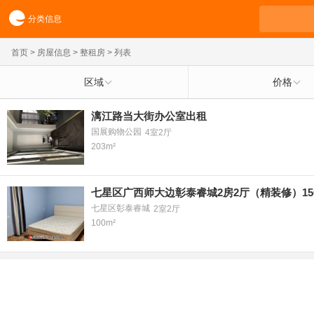
分类信息
首页
>
房屋信息
>
整租房
> 列表
区域
价格
漓江路当大街办公室出租
国展购物公园
4室2厅
203m²
七星区广西师大边彰泰睿城2房2厅（精装修）15
七星区彰泰睿城
2室2厅
100m²