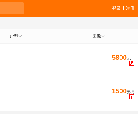
登录
注册
户型
来源
5800
元/月
1500
元/月