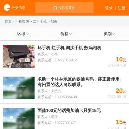
登录
注册
分类信息
找你需要的
首页
>
手机数码
>
二手手机
> 列表
区域
价格
类别
坏手机 烂手机 淘汰手机 数码相机
联系人：小陈
10
联系电话：18277315812
元
2026-07-18
求购一个桂林地区的铁通号码，能正常使用。
有闲置的达人可以联系。
20
联系人：刘先生
元
2025-09-18
联系电话：13036935438
面值100元的话费加油卡只要15元
联系人：蒋生
15
联系电话：18277331471
元
2023-01-14