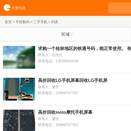
分类信息
首页
>
手机数码
>
二手手机
> 列表
区域
求购一个桂林地区的铁通号码，能正常使用。 
联系人：刘先生
联系电话：13036935438
高价回收LG手机屏幕回收LG手机屏
联系人：廖生
联系电话：15889707783
高价回收moto摩托手机屏幕
联系人：廖生
联系电话：15889707783