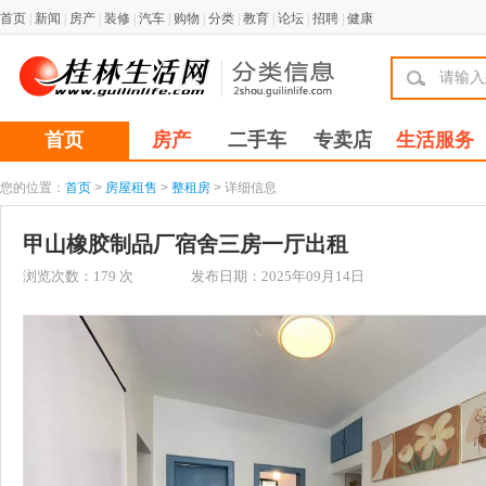
首页
|
新闻
|
房产
|
装修
|
汽车
|
购物
|
分类
|
教育
|
论坛
|
招聘
|
健康
首页
房产
二手车
专卖店
生活服务
您的位置：
首页
>
房屋租售
>
整租房
> 详细信息
甲山橡胶制品厂宿舍三房一厅出租
浏览次数：
179
次
发布日期：2025年09月14日