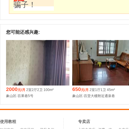
骗子！
您可能还感兴趣:
2000
650
元/月
2室2厅2卫 100m²
元/月
2室1厅1卫 45m²
象山区-百果巷5号
象山区-百货大楼附近通泉巷
使用教程
专卖店