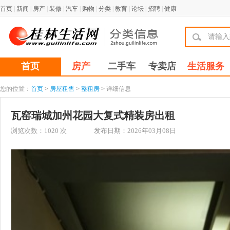
首页
|
新闻
|
房产
|
装修
|
汽车
|
购物
|
分类
|
教育
|
论坛
|
招聘
|
健康
首页
房产
二手车
专卖店
生活服务
您的位置：
首页
>
房屋租售
>
整租房
> 详细信息
瓦窑瑞城加州花园大复式精装房出租
浏览次数：
1020
次
发布日期：2026年03月08日