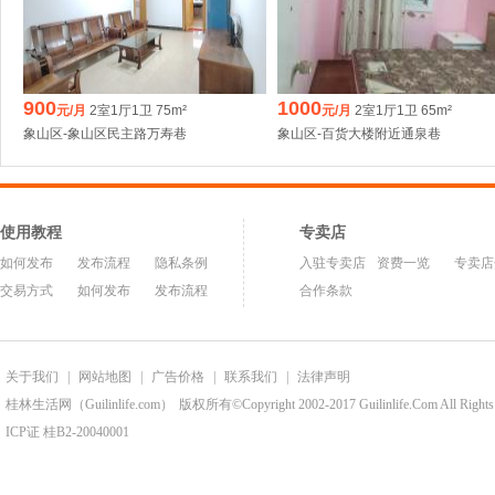
900
1000
元/月
2室1厅1卫 75m²
元/月
2室1厅1卫 65m²
象山区-象山区民主路万寿巷
象山区-百货大楼附近通泉巷
使用教程
专卖店
如何发布
发布流程
隐私条例
入驻专卖店
资费一览
专卖店
交易方式
如何发布
发布流程
合作条款
关于我们
|
网站地图
|
广告价格
|
联系我们
|
法律声明
桂林生活网（Guilinlife.com）
版权所有©Copyright 2002-2017 Guilinlife.Com All Rights
ICP证 桂B2-20040001