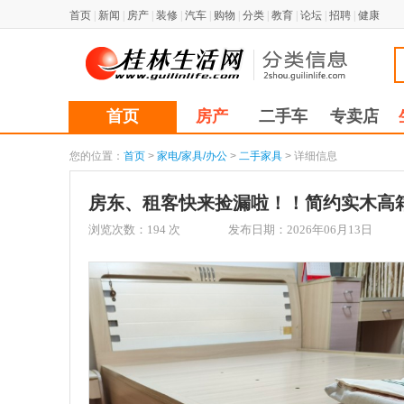
首页
|
新闻
|
房产
|
装修
|
汽车
|
购物
|
分类
|
教育
|
论坛
|
招聘
|
健康
首页
房产
二手车
专卖店
您的位置：
首页
>
家电/家具/办公
>
二手家具
> 详细信息
房东、租客快来捡漏啦！！简约实木高
浏览次数：
194
次
发布日期：2026年06月13日