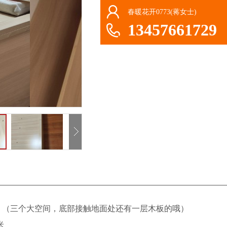
春暖花开0773(蒋女士)
13457661729
。（三个大空间，底部接触地面处还有一层木板的哦）
米