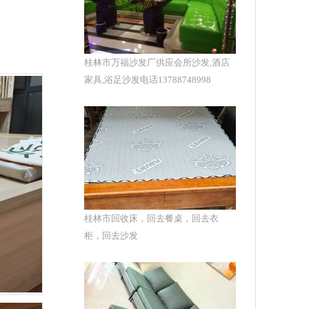
桂林市万福沙发厂供应会所沙发,酒店
家具,浴足沙发电话13788748998
桂林市回收床，回去餐桌，回去衣
柜，回去沙发