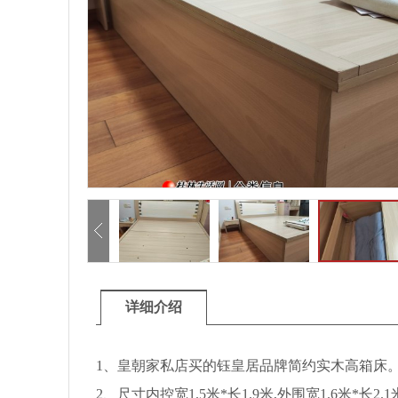
详细介绍
1、皇朝家私店买的钰皇居品牌简约实木高箱床
2、尺寸内控宽1.5米*长1.9米,外围宽1.6米*长2.1