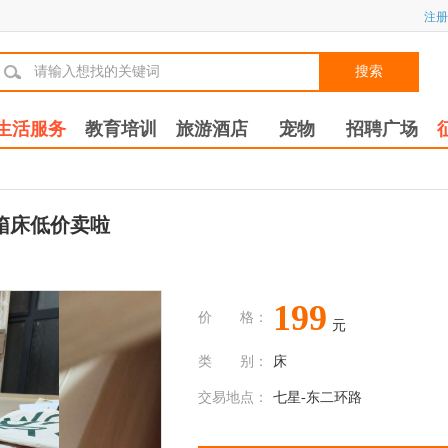
注册
搜索
生活服务
教育培训
旅游酒店
宠物
招聘广场
箱床低价卖啦
199
价 格：
元
类 别：
床
交易地点：
七星-东二环路