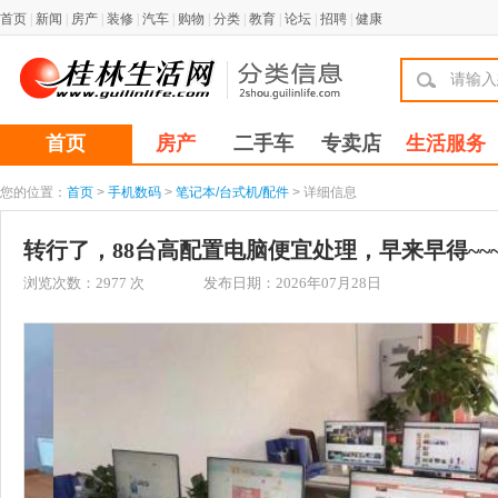
首页
|
新闻
|
房产
|
装修
|
汽车
|
购物
|
分类
|
教育
|
论坛
|
招聘
|
健康
首页
房产
二手车
专卖店
生活服务
您的位置：
首页
>
手机数码
>
笔记本/台式机/配件
> 详细信息
转行了，88台高配置电脑便宜处理，早来早得~~
浏览次数：
2977
次
发布日期：2026年07月28日