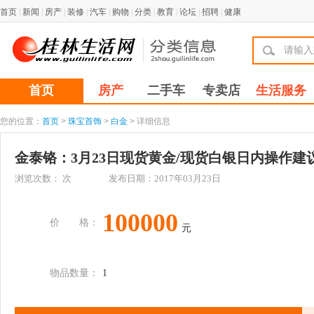
首页
|
新闻
|
房产
|
装修
|
汽车
|
购物
|
分类
|
教育
|
论坛
|
招聘
|
健康
首页
房产
二手车
专卖店
生活服务
您的位置：
首页
>
珠宝首饰
>
白金
> 详细信息
金泰铬：3月23日现货黄金/现货白银日内操作建
浏览次数：
次
发布日期：2017年03月23日
100000
价 格：
元
物品数量：
1