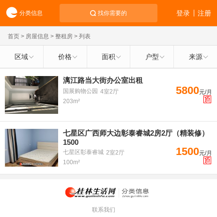
登录
注册
分类信息
找你需要的
首页
>
房屋信息
>
整租房
> 列表
区域
价格
面积
户型
来源
漓江路当大街办公室出租
5800
国展购物公园
4室2厅
元/月
203m²
七星区广西师大边彰泰睿城2房2厅（精装修）
1500
1500
七星区彰泰睿城
2室2厅
元/月
100m²
联系我们