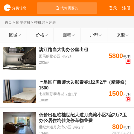
登录
注册
分类信息
找你需要的
首页
>
房屋信息
>
整租房
> 列表
区域
价格
面积
户型
来源
漓江路当大街办公室出租
5800
国展购物公园
4室2厅
元/月
203m²
七星区广西师大边彰泰睿城2房2厅（精装修）
1500
1500
七星区彰泰睿城
2室2厅
元/月
100m²
低价出租临桂世纪大道月亮湾小区3室2厅2卫
办公居住均佳免停车物业费
800
世纪大道月亮湾小区
3室2厅
元/月
2026-04-23
134m²