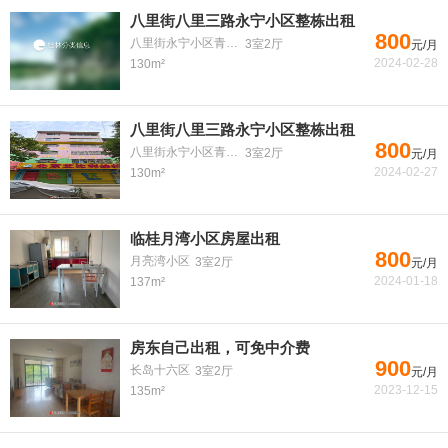
八里街八里三路永宁小区整栋出租
800
八里街永宁小区青云巷
3室2厅
元/月
2024-02-28
130m²
八里街八里三路永宁小区整栋出租
800
八里街永宁小区青云巷
3室2厅
元/月
2024-02-27
130m²
临桂月湾小区房屋出租
800
月亮湾小区
3室2厅
元/月
2024-01-18
137m²
房东自己出租，可免中介费
900
长岛十六区
3室2厅
元/月
2023-12-15
135m²