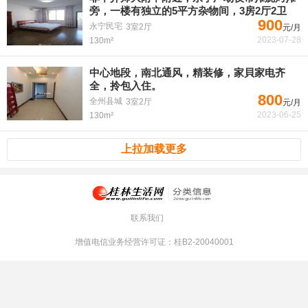
旁，一楼有独立的5平方杂物间，3房2厅2卫
900
永宁民宅
3室2厅
元/月
2023-07-28
130m²
中心地段，南北通风，精装修，家貝家电齐
全，拎包入住。
800
全州县城
3室2厅
元/月
2023-06-25
130m²
上拉加载更多
联系我们
增值电信业务经营许可证：桂B2-20040001