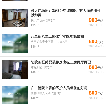
联大广场附近3房3台空调900元有天面使用可
以种菜
900
联大广场旁
3室2厅
元/月
2025-09-11
135m²
八里街八里三路永宁小区整栋出租
800
八里街永宁小区青云巷
3室2厅
元/月
2025-07-25
130m²
陆院新区简易装修房出租三房两厅两卫
800
陆院新区
3室2厅
元/月
2025-07-13
140m²
在二附院上班的医护人员租住的好房
800
桂林临桂人民路
3室2厅
元/月
2024-09-12
140m²