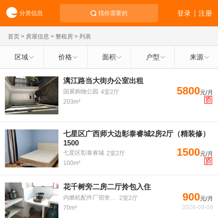
登录
注册
分类信息
找你需要的
首页
>
房屋信息
>
整租房
> 列表
区域
价格
面积
户型
来源
漓江路当大街办公室出租
5800
国展购物公园
4室2厅
元/月
203m²
七星区广西师大边彰泰睿城2房2厅（精装修）
1500
1500
七星区彰泰睿城
2室2厅
元/月
100m²
花千树旁二房二厅拎包入住
900
内燃机配件厂宿舍小区
2室2厅
元/月
2026-08-09
70m²