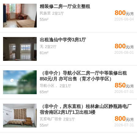
精装修二房一厅业主整租
800
民族里
2室1厅
元/月
2026-08-04
55m²
出租逸仙中学旁3房1厅
800
无
2室2厅
元/月
2026-08-01
81m²
（非中介）导航小区二房一厅中等装修出租
850元/月 亦可出售（育才小学学区）
850
导航小区，
2室1厅
元/月
2026-07-31
65m²
（非中介，房东直租）桂林象山区静瓶路电厂
宿舍南区2房1厅1卫出租3楼
800
瓦窑电厂宿舍
2室1厅
元/月
2026-07-31
55m²