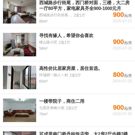
西城路步行街尾，西门桥对面，三楼，大二房
一厅80平方，家电家具齐全900-1000元月
900
西城路步行街崇善学区
2室1厅
元/月
2026-07-27
80m²
寻找有缘人，希望你会喜欢
900
雉山路小区
2室1厅
元/月
2026-07-26
58m²
高性价比居家房屋，居住首选。
800
环城西一路八一村
2室2厅
元/月
2026-07-25
65m²
一楼带院子，商住二用
900
七星区奇峰小筑
2室2厅
元/月
2026-07-25
70m²
可成里南门桥丹桂饭店旁，大2房2厅步梯7楼