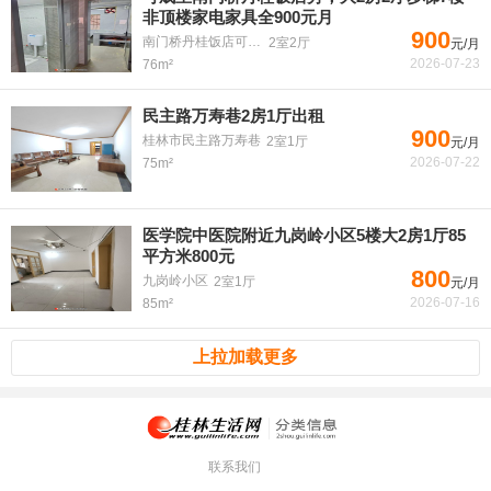
非顶楼家电家具全900元月
900
南门桥丹桂饭店可成里
2室2厅
元/月
2026-07-23
76m²
民主路万寿巷2房1厅出租
900
桂林市民主路万寿巷
2室1厅
元/月
2026-07-22
75m²
医学院中医院附近九岗岭小区5楼大2房1厅85
平方米800元
800
九岗岭小区
2室1厅
元/月
2026-07-16
85m²
上拉加载更多
联系我们