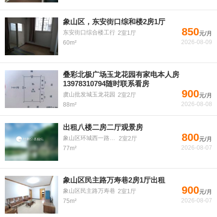
象山区，东安街口综和楼2房1厅
850
东安街口综合楼工行
2室1厅
元/月
2026-08-09
60m²
叠彩北极广场玉龙花园有家电本人房
13978310794随时联系看房
900
虞山批发城玉龙花园
2室2厅
元/月
2026-08-08
88m²
出租八楼二房二厅观景房
800
象山区环城西一路小区
2室2厅
元/月
2026-08-07
77m²
象山区民主路万寿巷2房1厅出租
900
象山区民主路万寿巷
2室1厅
元/月
2026-08-07
75m²