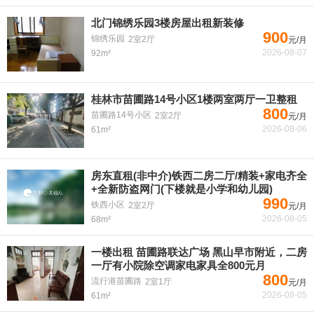
北门锦绣乐园3楼房屋出租新装修
900
锦绣乐园
2室2厅
元/月
2026-08-07
92m²
桂林市苗圃路14号小区1楼两室两厅一卫整租
800
苗圃路14号小区
2室2厅
元/月
2026-08-06
61m²
房东直租(非中介)铁西二房二厅/精装+家电齐全
+全新防盗网门(下楼就是小学和幼儿园)
990
铁西小区
2室2厅
元/月
2026-08-05
68m²
一楼出租 苗圃路联达广场 黑山早市附近，二房
一厅有小院除空调家电家具全800元月
800
流行港苗圃路
2室1厅
元/月
2026-08-05
61m²