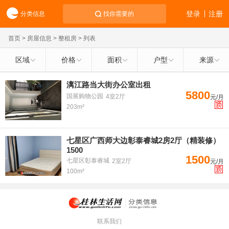
登录
注册
分类信息
找你需要的
首页
>
房屋信息
>
整租房
> 列表
区域
价格
面积
户型
来源
漓江路当大街办公室出租
5800
国展购物公园
4室2厅
元/月
203m²
七星区广西师大边彰泰睿城2房2厅（精装修）
1500
1500
七星区彰泰睿城
2室2厅
元/月
100m²
联系我们